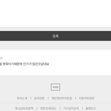
54
야될 영화이기때문에 인기가 많은것같네요
PC버전
회사소개
윤리강령
개인정보처리방침
이용자위원회
청소년보호정책
정정·반론보도
기사심의규정
불편신고