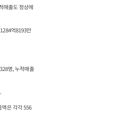
누적매출도 정상에
284억8193만
328명, 누적매출
.
액은 각각 556