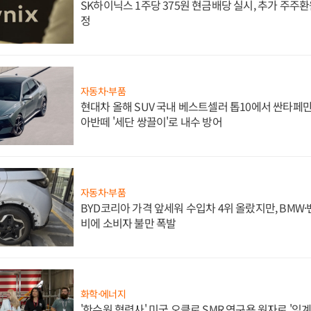
SK하이닉스 1주당 375원 현금배당 실시, 추가 주주환
정
자동차·부품
현대차 올해 SUV 국내 베스트셀러 톱10에서 싼타페만
아반떼 '세단 쌍끌이'로 내수 방어
자동차·부품
BYD코리아 가격 앞세워 수입차 4위 올랐지만, BMW
비에 소비자 불만 폭발
화학·에너지
'한수원 협력사' 미국 오클로 SMR 연구용 원자로 '임계 