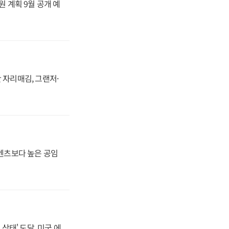
원 계획 9월 공개 예
 자리매김, 그랜저·
·벤츠보다 높은 공임
상태' 도달, 미국 에