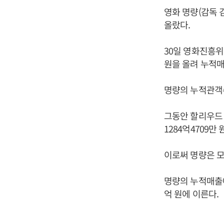
영화 명량(감독 
올랐다.
30일 영화진흥위
원을 올려 누적
명량의 누적관객수
그동안 할리우드 S
1284억4709만
이로써 명량은 모
명량의 누적매출에
억 원에 이른다.