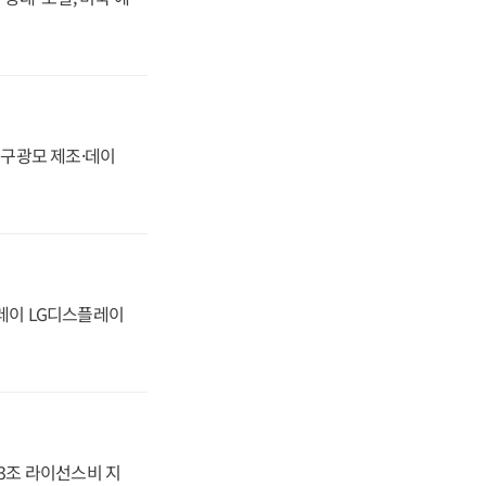
화, 구광모 제조·데이
플레이 LG디스플레이
.3조 라이선스비 지