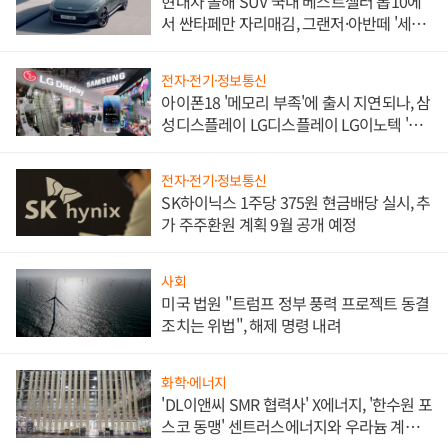
현대차 올해 SUV 국내 베스트셀러 톱10에
서 싼타페만 자리매김, 그랜저·아반떼 '세단
쌍끌이'로 내수 방어
전자·전기·정보통신
아이폰18 '메모리 부족'에 출시 지연되나, 삼
성디스플레이 LG디스플레이 LG이노텍 '탈
애플' 수익 다각화 속도
전자·전기·정보통신
SK하이닉스 1주당 375원 현금배당 실시, 추
가 주주환원 계획 9월 공개 예정
사회
미국 법원 "트럼프 정부 풍력 프로젝트 동결
조치는 위법", 해제 명령 내려
화학·에너지
'DL이앤씨 SMR 협력사' X에너지, '한수원 포
스코 동맹' 센트러스에너지와 우라늄 계약
체결