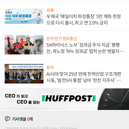
금융
우체국 '매일이자 파킹통장' 5만 계좌 한정
으로 다시 출시, 최고 연 2.0% 금리
전자·전기·정보통신
SK하이닉스 노사 '성과급 주식 지급' 평행
선, 곽노정 'N% 성과급' 법적 논란 벗을지 주
목
정치
AI시대 맞아 25년 만에 전력산업 구조개편
시동, '발전5사 통합' 넘어 '한전 지주사' 재편
론도
기사댓글
0
개
200자까지 쓰실 수 있습니다. (현재 0 byte / 최대 400byte)