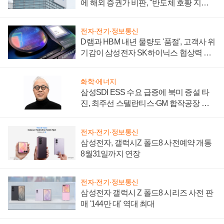
에 해외 증권가 비판, "반도체 호황 지속
성 의문"
전자·전기·정보통신
D램과 HBM 내년 물량도 '품절', 고객사 위
기감이 삼성전자 SK하이닉스 협상력 더
키워
화학·에너지
삼성SDI ESS 수요 급증에 북미 증설 타
진, 최주선 스텔란티스·GM 합작공장 건
설 재추진하나
전자·전기·정보통신
삼성전자, 갤럭시Z 폴드8 사전예약 개통
8월31일까지 연장
전자·전기·정보통신
삼성전자 갤럭시 Z 폴드8 시리즈 사전 판
매 '144만 대' 역대 최대