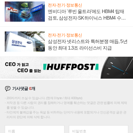
전자·전기·정보통신
엔비디아 '루빈 울트라'에도 HBM4 탑재
검토, 삼성전자·SK하이닉스 HBM4 수율
에 주도권 갈린다
전자·전기·정보통신
삼성전자 넷리스트와 특허분쟁 매듭, 5년
동안 최대 1.3조 라이선스비 지급
기사댓글
0
개
200자까지 쓰실 수 있습니다. (현재 0 byte / 최대 400byte)
저작권 등 다른 사람의 권리를 침해하거나 명예를 훼손하는 댓글은 관련 법률에 의해 제재
를 받을 수 있습니다.
타인에게 불쾌감을 주는 욕설 등 비하하는 단어가 내용에 포함되거나 인신공격성 글은 관
리자의 판단에 의해 삭제 합니다.