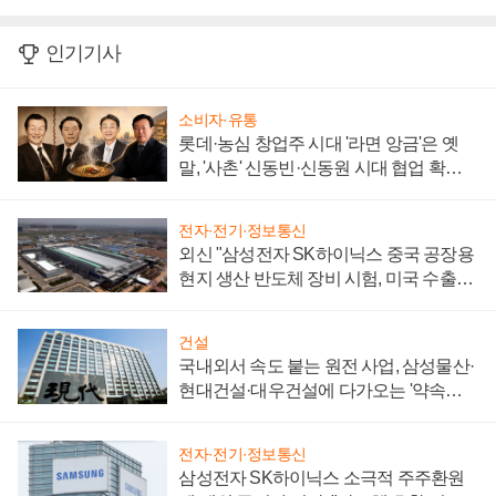
인기기사
소비자·유통
롯데·농심 창업주 시대 '라면 앙금'은 옛
말, '사촌' 신동빈·신동원 시대 협업 확대
일로
전자·전기·정보통신
외신 "삼성전자 SK하이닉스 중국 공장용
현지 생산 반도체 장비 시험, 미국 수출통
제 대비"
건설
국내외서 속도 붙는 원전 사업, 삼성물산·
현대건설·대우건설에 다가오는 '약속의
시간'
전자·전기·정보통신
삼성전자 SK하이닉스 소극적 주주환원