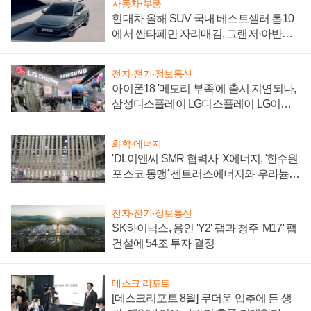
자동차·부품
현대차 올해 SUV 국내 베스트셀러 톱10
에서 싼타페만 자리매김, 그랜저·아반떼
'세단 쌍끌이'로 내수 방어
전자·전기·정보통신
아이폰18 '메모리 부족'에 출시 지연되나,
삼성디스플레이 LG디스플레이 LG이노
텍 '탈애플' 수익 다각화 속도
화학·에너지
'DL이앤씨 SMR 협력사' X에너지, '한수원
포스코 동맹' 센트러스에너지와 우라늄
계약 체결
전자·전기·정보통신
SK하이닉스, 용인 'Y2' 팹과 청주 'M17' 팹
건설에 54조 투자 결정
데스크 리포트
[데스크리포트 8월] 무더운 입추에 든 생