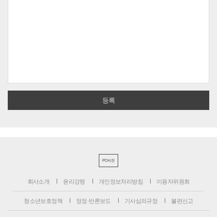
PC버전
회사소개
윤리강령
개인정보처리방침
이용자위원회
청소년보호정책
정정·반론보도
기사심의규정
불편신고