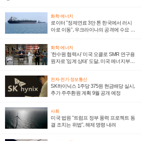
화학·에너지
로이터 "정제연료 3만 톤 한국에서 러시
아로 이동", 우크라이나의 공격에 수요 늘
어
화학·에너지
'한수원 협력사' 미국 오클로 SMR 연구용
원자로 '임계 상태' 도달, 미국 에너지부
"중요한 이정표"
전자·전기·정보통신
SK하이닉스 1주당 375원 현금배당 실시,
추가 주주환원 계획 9월 공개 예정
사회
미국 법원 "트럼프 정부 풍력 프로젝트 동
결 조치는 위법", 해제 명령 내려