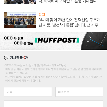
각, 제약바이오 하반기 훈풍 기대한다
정치
AI시대 맞아 25년 만에 전력산업 구조개
편 시동, '발전5사 통합' 넘어 '한전 지주사'
재편론도
기사댓글
0
개
200자까지 쓰실 수 있습니다. (현재 0 byte / 최대 400byte)
저작권 등 다른 사람의 권리를 침해하거나 명예를 훼손하는 댓글은 관련 법률에 의해 제재
를 받을 수 있습니다.
타인에게 불쾌감을 주는 욕설 등 비하하는 단어가 내용에 포함되거나 인신공격성 글은 관
리자의 판단에 의해 삭제 합니다.