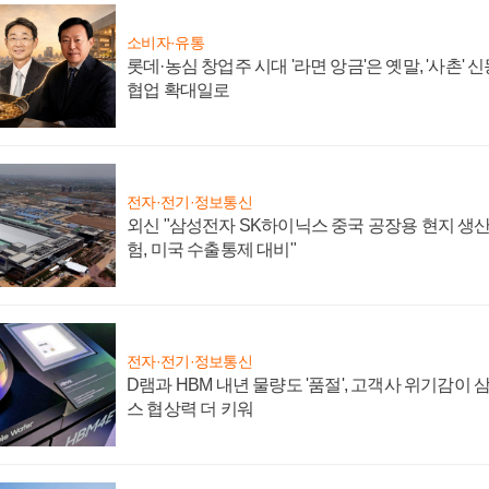
소비자·유통
롯데·농심 창업주 시대 '라면 앙금'은 옛말, '사촌'
협업 확대일로
전자·전기·정보통신
외신 "삼성전자 SK하이닉스 중국 공장용 현지 생산
험, 미국 수출통제 대비"
전자·전기·정보통신
D램과 HBM 내년 물량도 '품절', 고객사 위기감이
스 협상력 더 키워