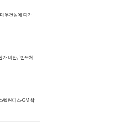
·대우건설에 다가
가 비판, "반도체
 스텔란티스·GM 합