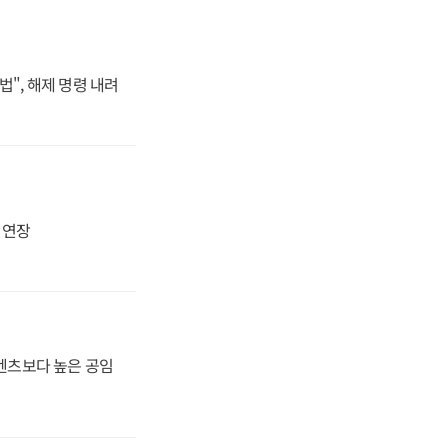
법", 해제 명령 내려
지 연장
·벤츠보다 높은 공임