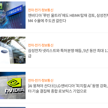
전자·전기·정보통신
엔비디아 '루빈 울트라'에도 HBM4 탑재 검토, 삼성전
M4 수율에 주도권 갈린다
전자·전기·정보통신
삼성전자 넷리스트와 특허분쟁 매듭, 5년 동안 최대 1
급
전자·전기·정보통신
[AI 뭉쳐야 산다⑧] LG·엔비디아 '피지컬 AI' 동맹 강
터·기술 결집해 종합 로보틱스 기업으로