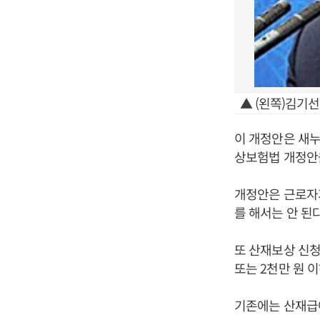
▲ (왼쪽)김기
이 개정안은 새누
상보험법 개정안을
개정안은 근로자
를 해서는 안 된
또 산재보상 신청
또는 2천만 원 
기존에는 산재급