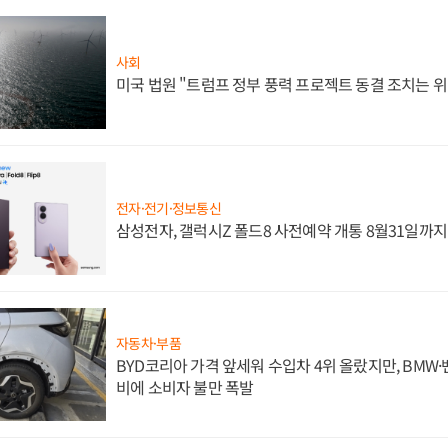
사회
미국 법원 "트럼프 정부 풍력 프로젝트 동결 조치는 위
전자·전기·정보통신
삼성전자, 갤럭시Z 폴드8 사전예약 개통 8월31일까
자동차·부품
BYD코리아 가격 앞세워 수입차 4위 올랐지만, BMW
비에 소비자 불만 폭발