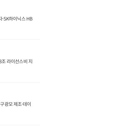
자·SK하이닉스 HB
.3조 라이선스비 지
화, 구광모 제조·데이