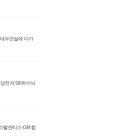
·대우건설에 다가
 삼성전자 SK하이닉
 스텔란티스·GM 합