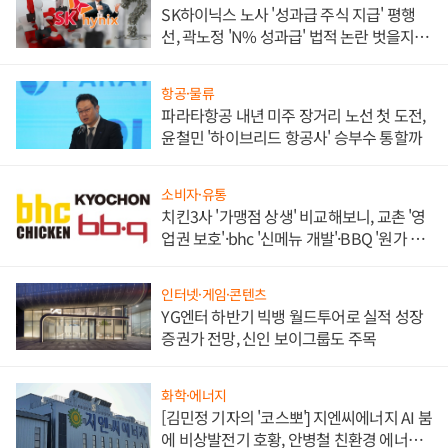
SK하이닉스 노사 '성과급 주식 지급' 평행
선, 곽노정 'N% 성과급' 법적 논란 벗을지 주
목
항공·물류
파라타항공 내년 미주 장거리 노선 첫 도전,
윤철민 '하이브리드 항공사' 승부수 통할까
소비자·유통
치킨3사 '가맹점 상생' 비교해보니, 교촌 '영
업권 보호'·bhc '신메뉴 개발'·BBQ '원가 부
담'
인터넷·게임·콘텐츠
YG엔터 하반기 빅뱅 월드투어로 실적 성장
증권가 전망, 신인 보이그룹도 주목
화학·에너지
[김민정 기자의 '코스뽀'] 지엔씨에너지 AI 붐
에 비상발전기 호황, 안병철 친환경 에너지