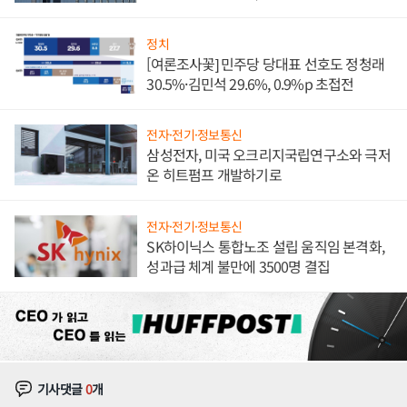
발전전문기업 향한다
정치
[여론조사꽃] 민주당 당대표 선호도 정청래
30.5%·김민석 29.6%, 0.9%p 초접전
전자·전기·정보통신
삼성전자, 미국 오크리지국립연구소와 극저
온 히트펌프 개발하기로
전자·전기·정보통신
SK하이닉스 통합노조 설립 움직임 본격화,
성과급 체계 불만에 3500명 결집
기사댓글
0
개