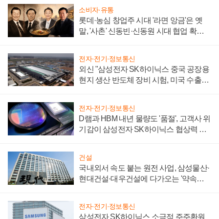
소비자·유통
롯데·농심 창업주 시대 '라면 앙금'은 옛
말, '사촌' 신동빈·신동원 시대 협업 확대
일로
전자·전기·정보통신
외신 "삼성전자 SK하이닉스 중국 공장용
현지 생산 반도체 장비 시험, 미국 수출통
제 대비"
전자·전기·정보통신
D램과 HBM 내년 물량도 '품절', 고객사 위
기감이 삼성전자 SK하이닉스 협상력 더
키워
건설
국내외서 속도 붙는 원전 사업, 삼성물산·
현대건설·대우건설에 다가오는 '약속의
시간'
전자·전기·정보통신
삼성전자 SK하이닉스 소극적 주주환원