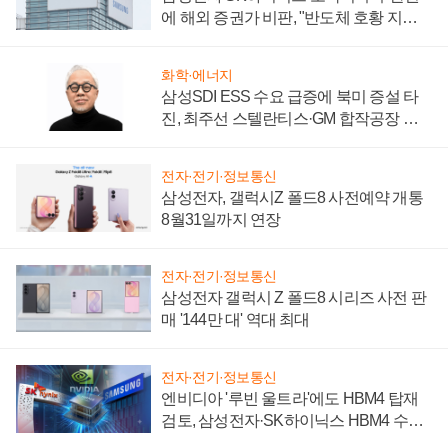
에 해외 증권가 비판, "반도체 호황 지속
성 의문"
화학·에너지
삼성SDI ESS 수요 급증에 북미 증설 타
진, 최주선 스텔란티스·GM 합작공장 건
설 재추진하나
전자·전기·정보통신
삼성전자, 갤럭시Z 폴드8 사전예약 개통
8월31일까지 연장
전자·전기·정보통신
삼성전자 갤럭시 Z 폴드8 시리즈 사전 판
매 '144만 대' 역대 최대
전자·전기·정보통신
엔비디아 '루빈 울트라'에도 HBM4 탑재
검토, 삼성전자·SK하이닉스 HBM4 수율
에 주도권 갈린다