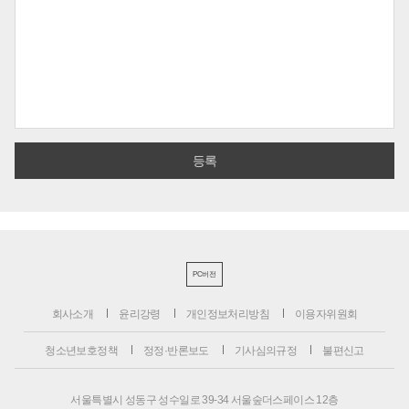
PC버전
회사소개
윤리강령
개인정보처리방침
이용자위원회
청소년보호정책
정정·반론보도
기사심의규정
불편신고
서울특별시 성동구 성수일로 39-34 서울숲더스페이스 12층