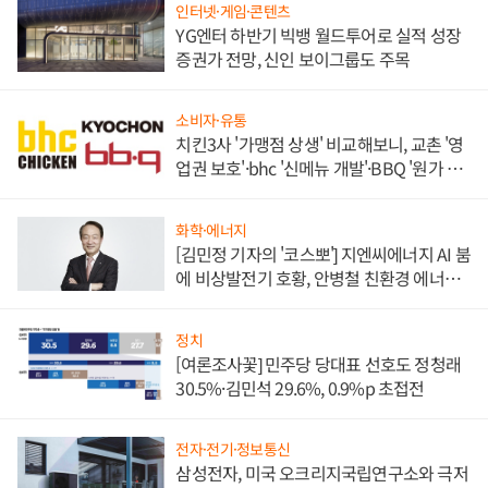
인터넷·게임·콘텐츠
YG엔터 하반기 빅뱅 월드투어로 실적 성장
증권가 전망, 신인 보이그룹도 주목
소비자·유통
치킨3사 '가맹점 상생' 비교해보니, 교촌 '영
업권 보호'·bhc '신메뉴 개발'·BBQ '원가 부
담'
화학·에너지
[김민정 기자의 '코스뽀'] 지엔씨에너지 AI 붐
에 비상발전기 호황, 안병철 친환경 에너지
발전전문기업 향한다
정치
[여론조사꽃] 민주당 당대표 선호도 정청래
30.5%·김민석 29.6%, 0.9%p 초접전
전자·전기·정보통신
삼성전자, 미국 오크리지국립연구소와 극저