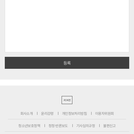
PC버전
회사소개
윤리강령
개인정보처리방침
이용자위원회
청소년보호정책
정정·반론보도
기사심의규정
불편신고