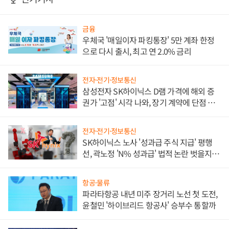
금융
우체국 '매일이자 파킹통장' 5만 계좌 한정
으로 다시 출시, 최고 연 2.0% 금리
전자·전기·정보통신
삼성전자 SK하이닉스 D램 가격에 해외 증
권가 '고점' 시각 나와, 장기 계약에 단점 부
각
전자·전기·정보통신
SK하이닉스 노사 '성과급 주식 지급' 평행
선, 곽노정 'N% 성과급' 법적 논란 벗을지 주
목
항공·물류
파라타항공 내년 미주 장거리 노선 첫 도전,
윤철민 '하이브리드 항공사' 승부수 통할까