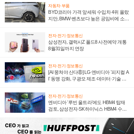
자동차·부품
BYD코리아 가격 앞세워 수입차 4위 올랐
지만, BMW·벤츠보다 높은 공임비에 소비
자 불만 폭발
전자·전기·정보통신
삼성전자, 갤럭시Z 폴드8 사전예약 개통
8월31일까지 연장
전자·전기·정보통신
[AI 뭉쳐야 산다⑧] LG·엔비디아 '피지컬 A
I' 동맹 강화, 구광모 제조·데이터·기술 결
집해 종합 로보틱스 기업으로
전자·전기·정보통신
엔비디아 '루빈 울트라'에도 HBM4 탑재
검토, 삼성전자·SK하이닉스 HBM4 수율
에 주도권 갈린다