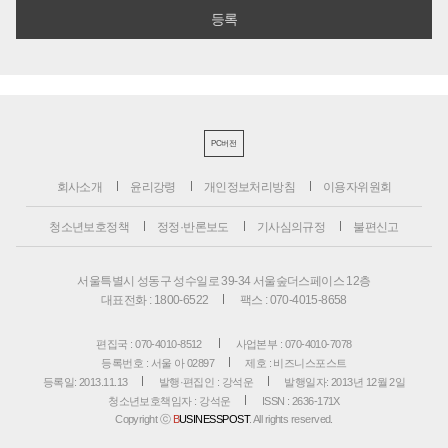
PC버전
회사소개
윤리강령
개인정보처리방침
이용자위원회
청소년보호정책
정정·반론보도
기사심의규정
불편신고
서울특별시 성동구 성수일로 39-34 서울숲더스페이스 12층
대표전화 : 1800-6522
팩스 : 070-4015-8658
편집국 : 070-4010-8512
사업본부 : 070-4010-7078
등록번호 : 서울 아 02897
제호 : 비즈니스포스트
등록일: 2013.11.13
발행·편집인 : 강석운
발행일자: 2013년 12월 2일
청소년보호책임자 : 강석운
ISSN : 2636-171X
Copyright ⓒ
B
USINESSPOST
. All rights reserved.