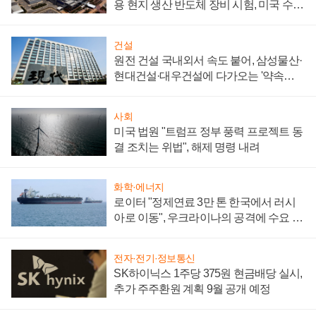
용 현지 생산 반도체 장비 시험, 미국 수출
통제 대비"
건설
원전 건설 국내외서 속도 붙어, 삼성물산·
현대건설·대우건설에 다가오는 '약속의
시간'
사회
미국 법원 "트럼프 정부 풍력 프로젝트 동
결 조치는 위법", 해제 명령 내려
화학·에너지
로이터 "정제연료 3만 톤 한국에서 러시
아로 이동", 우크라이나의 공격에 수요 늘
어
전자·전기·정보통신
SK하이닉스 1주당 375원 현금배당 실시,
추가 주주환원 계획 9월 공개 예정