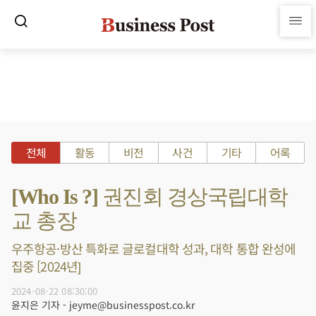
전체
활동
비전
사건
기타
어록
[Who Is ?] 권진회 경상국립대학
교 총장
우주항공·방산 특화로 글로컬대학 성과, 대학 통합 완성에
집중 [2024년]
2024-08-22 08:30:00
윤지은 기자 - jeyme@businesspost.co.kr