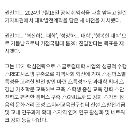
권진회
는 2024년 7월18일 공식 취임식을 나흘 앞두고 열린
기자회견에서 대학발전계획을 담은 새 비전을 제시했다.
권진회
는 ‘혁신하는 대학’, ‘성장하는 대학’, ‘행복한 대학’으
로 거듭남으로써 거점국립대 톱3에 진입한다는 목표를 제
시했다.
그는 12개 핵심전략으로 △글로컬대학 사업의 성공적 수행
△RISE시스템 구축으로 지역사회 혁신에 기여 △캠퍼스별
특성을 고려한 발전 방안 마련 △특성화 단과대학 확대 △
경남 기초학문 교육허브 구축 △학생 중심 교육 강화 △안
전하고 편리한 캠퍼스 구축 △GNU브랜드 강화 △가좌 젊
음의 문화거리 조성 △미래교육연구센터 신설 △발전기금
및 교내 연구과제 확대 △지역 연계 연구 활성화 및 네트워
크 강화 등을 내놨다.