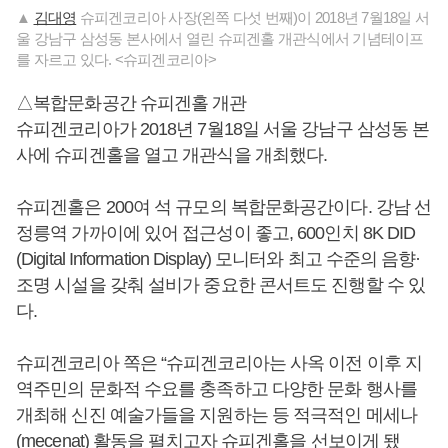
▲
김대영
슈피겐코리아 사장(왼쪽 다섯 번째)이 2018년 7월18일 서
울 강남구 삼성동 본사에서 열린 슈피겐홀 개관식에서 기념테이프
를 자르고 있다. <슈피겐코리아>
△복합문화공간 슈피겐홀 개관
슈피겐코리아가 2018년 7월18일 서울 강남구 삼성동 본
사에 슈피겐홀을 열고 개관식을 개최했다.
슈피겐홀은 200여 석 규모의 복합문화공간이다. 강남 선
정릉역 가까이에 있어 접근성이 좋고, 600인치 8K DID
(Digital Information Display) 모니터와 최고 수준의 음향·
조명 시설을 갖춰 설비가 중요한 콘서트도 진행할 수 있
다.
슈피겐코리아 쪽은 “슈피겐코리아는 사옥 이전 이후 지
역주민의 문화적 수요를 충족하고 다양한 문화 행사를
개최해 신진 예술가들을 지원하는 등 적극적인 메세나
(mecenat) 활동을 펼치고자 슈피겐홀을 선보이게 됐