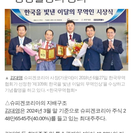
▲
김대영
슈피겐코리아 사장(가운데)이 2018년 6월27일 한국무역
협회가 선정한 '제109회 한국을 빛낸 이달의 무역인상'을 수상하고
기념촬영을 하고 있다. <한국무역협회>
△슈피겐코리아의 지배구조
김대영
은 2024년 3월 말 기준으로 슈피겐코리아 주식 2
48만6545주(40.00%)를 들고 있는 최대주주다.