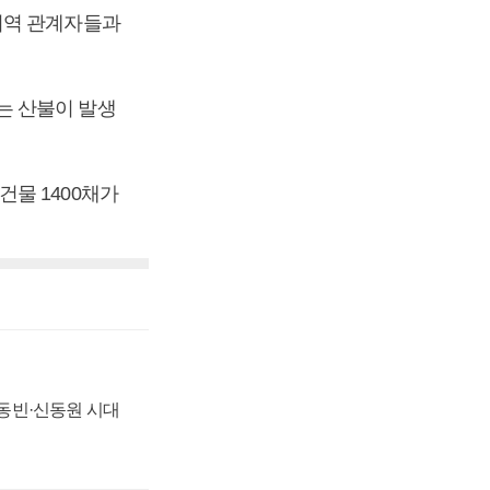
지역 관계자들과
는 산불이 발생
물 1400채가
 신동빈·신동원 시대