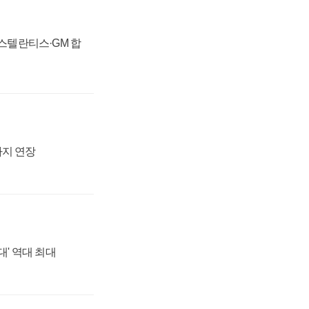
 스텔란티스·GM 합
까지 연장
대' 역대 최대