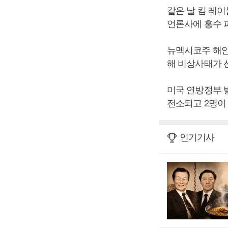
같은 날 킴 레
언론사에 홍수 
뉴멕시코주 해안
해 비상사태가 
미국 연방정부 
전소되고 2명이
인기기사