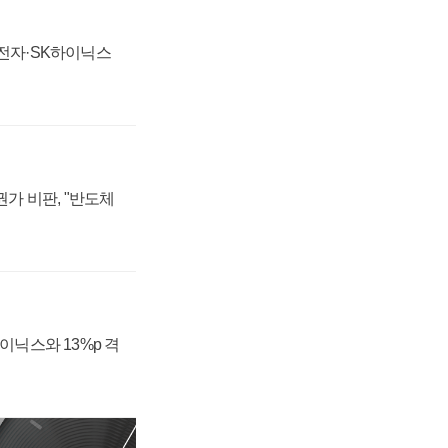
성전자·SK하이닉스
가 비판, "반도체
하이닉스와 13%p 격