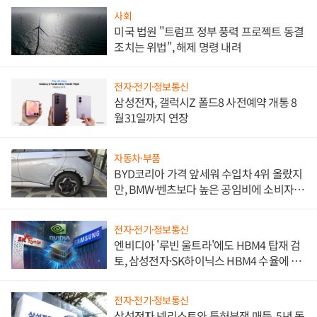
사회
미국 법원 "트럼프 정부 풍력 프로젝트 동결
조치는 위법", 해제 명령 내려
전자·전기·정보통신
삼성전자, 갤럭시Z 폴드8 사전예약 개통 8
월31일까지 연장
자동차·부품
BYD코리아 가격 앞세워 수입차 4위 올랐지
만, BMW·벤츠보다 높은 공임비에 소비자
불만 폭발
전자·전기·정보통신
엔비디아 '루빈 울트라'에도 HBM4 탑재 검
토, 삼성전자·SK하이닉스 HBM4 수율에 주
도권 갈린다
전자·전기·정보통신
삼성전자 넷리스트와 특허분쟁 매듭, 5년 동