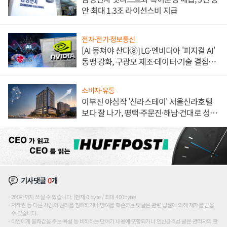
안 최대 1.3조 라이선스비 지급
전자·전기·정보통신
[AI 뭉쳐야 산다⑧] LG·엔비디아 '피지컬 AI'
동맹 강화, 구광모 제조·데이터·기술 결집
해 종합 로보틱스 기업으로
소비자·유통
이부진 야심작 '신라스테이' 서울신라호텔
보다 잘 나가, 평택·주문진·해남·건대로 성
장판 더 넓힌다
기사댓글
0
개
200자까지 쓰실 수 있습니다. (현재 0 byte / 최대 400byte)
저작권 등 다른 사람의 권리를 침해하거나 명예를 훼손하는 댓글은 관련 법률에 의해 제재를 받을
수 있습니다.
타인에게 불쾌감을 주는 욕설 등 비하하는 단어가 내용에 포함되거나 인신공격성 글은 관리자의 판