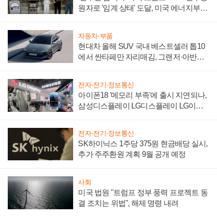
원자로 '임계 상태' 도달, 미국 에너지부
"중요한 이정표"
자동차·부품
현대차 올해 SUV 국내 베스트셀러 톱10
에서 싼타페만 자리매김, 그랜저·아반떼
'세단 쌍끌이'로 내수 방어
전자·전기·정보통신
아이폰18 '메모리 부족'에 출시 지연되나,
삼성디스플레이 LG디스플레이 LG이노
텍 '탈애플' 수익 다각화 속도
전자·전기·정보통신
SK하이닉스 1주당 375원 현금배당 실시,
추가 주주환원 계획 9월 공개 예정
사회
미국 법원 "트럼프 정부 풍력 프로젝트 동
결 조치는 위법", 해제 명령 내려