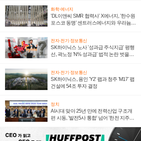
화학·에너지
'DL이앤씨 SMR 협력사' X에너지, '한수원
포스코 동맹' 센트러스에너지와 우라늄
계약 체결
전자·전기·정보통신
SK하이닉스 노사 '성과급 주식지급' 평행
선, 곽노정 'N% 성과급' 법적 논란 벗을지
주목
전자·전기·정보통신
SK하이닉스, 용인 'Y2' 팹과 청주 'M17' 팹
건설에 54조 투자 결정
정치
AI시대 맞아 25년 만에 전력산업 구조개
편 시동, '발전5사 통합' 넘어 '한전 지주사'
재편론도