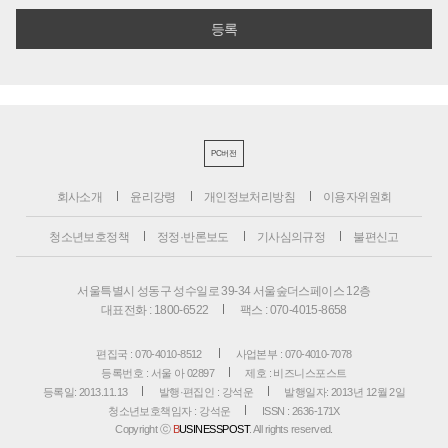
PC버전
회사소개
윤리강령
개인정보처리방침
이용자위원회
청소년보호정책
정정·반론보도
기사심의규정
불편신고
서울특별시 성동구 성수일로 39-34 서울숲더스페이스 12층
대표전화 : 1800-6522
팩스 : 070-4015-8658
편집국 : 070-4010-8512
사업본부 : 070-4010-7078
등록번호 : 서울 아 02897
제호 : 비즈니스포스트
등록일: 2013.11.13
발행·편집인 : 강석운
발행일자: 2013년 12월 2일
청소년보호책임자 : 강석운
ISSN : 2636-171X
Copyright ⓒ
B
USINESSPOST
. All rights reserved.