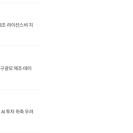
.3조 라이선스비 지
화, 구광모 제조·데이
 AI 투자 위축 우려