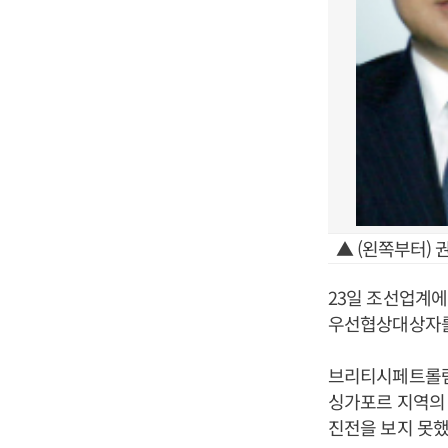
▲ (왼쪽부터)
23일 조선업계에
우선협상대상자를
브리티시페트롤럼
싱가포르 지역의
진전을 보지 못했