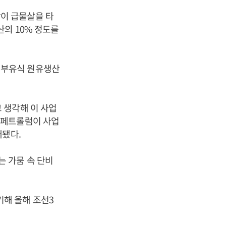
이 급물살을 타
의 10% 정도를
 부유식 원유생산
 생각해 이 사업
시페트롤럼이 사업
개됐다.
 가뭄 속 단비
해 올해 조선3