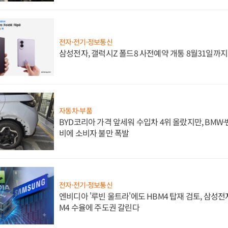
전자·전기·정보통신
삼성전자, 갤럭시Z 폴드8 사전예약 개통 8월31일까
자동차·부품
BYD코리아 가격 앞세워 수입차 4위 올랐지만, BMW
비에 소비자 불만 폭발
전자·전기·정보통신
엔비디아 '루빈 울트라'에도 HBM4 탑재 검토, 삼성전
M4 수율에 주도권 갈린다