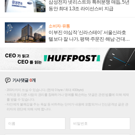
삼성전자 넷리스트와 특허분쟁 매듭, 5년
동안 최대 1.3조 라이선스비 지급
소비자·유통
이부진 야심작 '신라스테이' 서울신라호
텔보다 잘 나가, 평택·주문진·해남·건대로
성장판 더 넓힌다
기사댓글
0
개
200자까지 쓰실 수 있습니다. (현재 0 byte / 최대 400byte)
저작권 등 다른 사람의 권리를 침해하거나 명예를 훼손하는 댓글은 관련 법률에 의해 제재
를 받을 수 있습니다.
타인에게 불쾌감을 주는 욕설 등 비하하는 단어가 내용에 포함되거나 인신공격성 글은 관
리자의 판단에 의해 삭제 합니다.