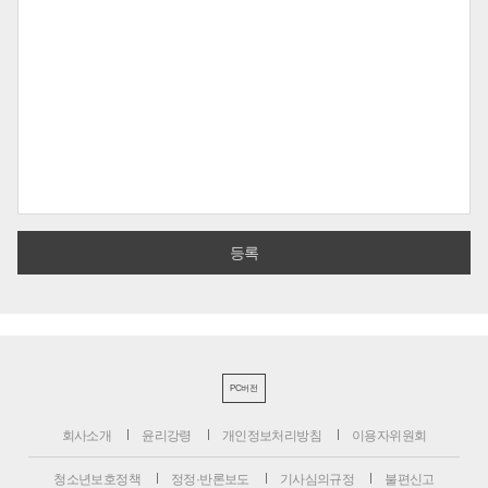
PC버전
회사소개
윤리강령
개인정보처리방침
이용자위원회
청소년보호정책
정정·반론보도
기사심의규정
불편신고