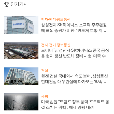
인기기사
전자·전기·정보통신
삼성전자 SK하이닉스 소극적 주주환원
에 해외 증권가 비판, "반도체 호황 지속
성 의문"
전자·전기·정보통신
로이터 "삼성전자 SK하이닉스 중국 공장
용 현지 생산 반도체 장비 시험, 미국 수출
통제 대비"
건설
원전 건설 국내외서 속도 붙어, 삼성물산·
현대건설·대우건설에 다가오는 '약속의
시간'
사회
미국 법원 "트럼프 정부 풍력 프로젝트 동
결 조치는 위법", 해제 명령 내려