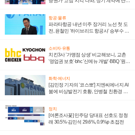
증권가 '고점' 시각 나와, 장기 계약에 단점
부각
항공·물류
파라타항공 내년 미주 장거리 노선 첫 도
전, 윤철민 '하이브리드 항공사' 승부수 통
할까
소비자·유통
치킨3사 '가맹점 상생' 비교해보니, 교촌
'영업권 보호'·bhc '신메뉴 개발'·BBQ '원가
부담'
화학·에너지
[김민정 기자의 '코스뽀'] 지엔씨에너지 AI
붐에 비상발전기 호황, 안병철 친환경 에
너지 발전전문기업 향한다
정치
[여론조사꽃] 민주당 당대표 선호도 정청
래 30.5%·김민석 29.6%, 0.9%p 초접전