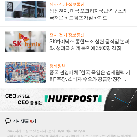
전자·전기·정보통신
삼성전자, 미국 오크리지국립연구소와
극저온 히트펌프 개발하기로
전자·전기·정보통신
SK하이닉스 통합노조 설립 움직임 본격
화, 성과급 체계 불만에 3500명 결집
경제정책
중국 관영매체 "한국 폭염은 경제협력 기
회" 주장, 소비자 수요와 공급망 장점 강
조
기사댓글
0
개
200자까지 쓰실 수 있습니다. (현재 0 byte / 최대 400byte)
저작권 등 다른 사람의 권리를 침해하거나 명예를 훼손하는 댓글은 관련 법률에 의해 제재