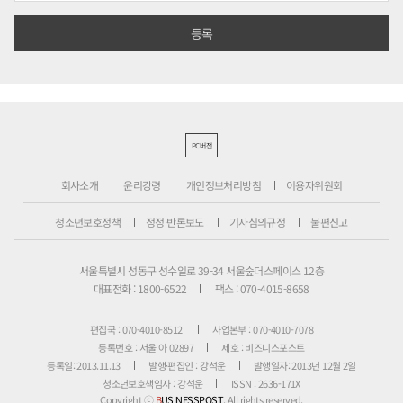
PC버전
회사소개
윤리강령
개인정보처리방침
이용자위원회
청소년보호정책
정정·반론보도
기사심의규정
불편신고
서울특별시 성동구 성수일로 39-34 서울숲더스페이스 12층
대표전화 : 1800-6522
팩스 : 070-4015-8658
편집국 : 070-4010-8512
사업본부 : 070-4010-7078
등록번호 : 서울 아 02897
제호 : 비즈니스포스트
등록일: 2013.11.13
발행·편집인 : 강석운
발행일자: 2013년 12월 2일
청소년보호책임자 : 강석운
ISSN : 2636-171X
Copyright ⓒ
B
USINESSPOST
. All rights reserved.