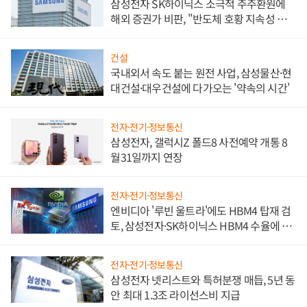
삼성전자 SK하이닉스 소극적 주주환원에
해외 증권가 비판, "반도체 호황 지속성 의
문"
건설
국내외서 속도 붙는 원전 사업, 삼성물산·현
대건설·대우건설에 다가오는 '약속의 시간'
전자·전기·정보통신
삼성전자, 갤럭시Z 폴드8 사전예약 개통 8
월31일까지 연장
전자·전기·정보통신
엔비디아 '루빈 울트라'에도 HBM4 탑재 검
토, 삼성전자·SK하이닉스 HBM4 수율에 주
도권 갈린다
전자·전기·정보통신
삼성전자 넷리스트와 특허분쟁 매듭, 5년 동
안 최대 1.3조 라이선스비 지급