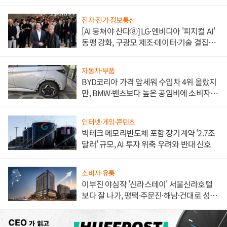
전자·전기·정보통신
[AI 뭉쳐야 산다⑧] LG·엔비디아 '피지컬 AI'
동맹 강화, 구광모 제조·데이터·기술 결집
해 종합 로보틱스 기업으로
자동차·부품
BYD코리아 가격 앞세워 수입차 4위 올랐지
만, BMW·벤츠보다 높은 공임비에 소비자
불만 폭발
인터넷·게임·콘텐츠
빅테크 메모리반도체 포함 장기계약 '2.7조
달러' 규모, AI 투자 위축 우려와 반대 신호
소비자·유통
이부진 야심작 '신라스테이' 서울신라호텔
보다 잘 나가, 평택·주문진·해남·건대로 성
장판 더 넓힌다