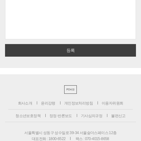
PC버전
회사소개
윤리강령
개인정보처리방침
이용자위원회
청소년보호정책
정정·반론보도
기사심의규정
불편신고
서울특별시 성동구 성수일로 39-34 서울숲더스페이스 12층
대표전화 : 1800-6522
팩스 : 070-4015-8658