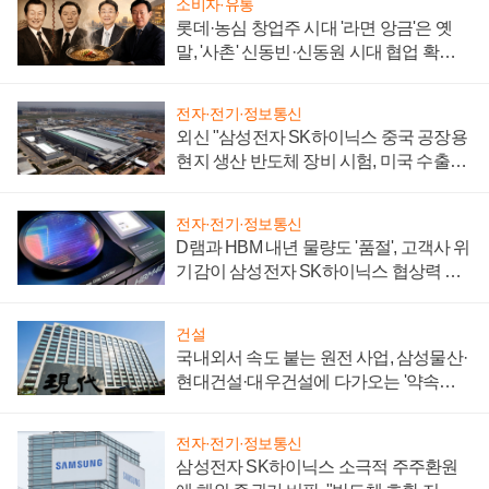
소비자·유통
롯데·농심 창업주 시대 '라면 앙금'은 옛
말, '사촌' 신동빈·신동원 시대 협업 확대
일로
전자·전기·정보통신
외신 "삼성전자 SK하이닉스 중국 공장용
현지 생산 반도체 장비 시험, 미국 수출통
제 대비"
전자·전기·정보통신
D램과 HBM 내년 물량도 '품절', 고객사 위
기감이 삼성전자 SK하이닉스 협상력 더
키워
건설
국내외서 속도 붙는 원전 사업, 삼성물산·
현대건설·대우건설에 다가오는 '약속의
시간'
전자·전기·정보통신
삼성전자 SK하이닉스 소극적 주주환원