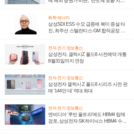
에 해외 증권가 비판, "반도체 호황 지속
성 의문"
화학·에너지
삼성SDI ESS 수요 급증에 북미 증설 타
진, 최주선 스텔란티스·GM 합작공장 건
설 재추진하나
전자·전기·정보통신
삼성전자, 갤럭시Z 폴드8 사전예약 개통
8월31일까지 연장
전자·전기·정보통신
삼성전자 갤럭시 Z 폴드8 시리즈 사전 판
매 '144만 대' 역대 최대
전자·전기·정보통신
엔비디아 '루빈 울트라'에도 HBM4 탑재
검토, 삼성전자·SK하이닉스 HBM4 수율
에 주도권 갈린다