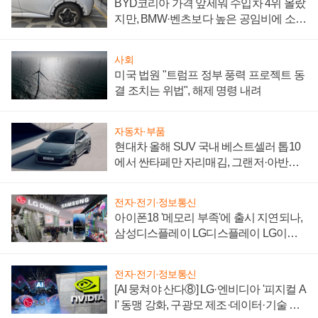
BYD코리아 가격 앞세워 수입차 4위 올랐
지만, BMW·벤츠보다 높은 공임비에 소비
자 불만 폭발
사회
미국 법원 "트럼프 정부 풍력 프로젝트 동
결 조치는 위법", 해제 명령 내려
자동차·부품
현대차 올해 SUV 국내 베스트셀러 톱10
에서 싼타페만 자리매김, 그랜저·아반떼
'세단 쌍끌이'로 내수 방어
전자·전기·정보통신
아이폰18 '메모리 부족'에 출시 지연되나,
삼성디스플레이 LG디스플레이 LG이노
텍 '탈애플' 수익 다각화 속도
전자·전기·정보통신
[AI 뭉쳐야 산다⑧] LG·엔비디아 '피지컬 A
I' 동맹 강화, 구광모 제조·데이터·기술 결