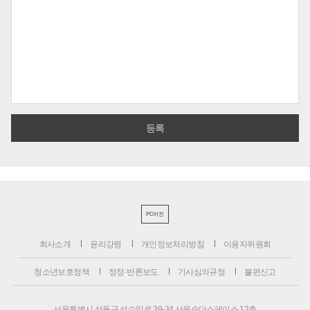
PC버전
회사소개
윤리강령
개인정보처리방침
이용자위원회
청소년보호정책
정정·반론보도
기사심의규정
불편신고
서울특별시 성동구 성수일로 39-34 서울숲더스페이스 12층