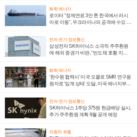
화학·에너지
로이터 "정제연료 3만 톤 한국에서 러시
아로 이동", 우크라이나의 공격에 수요 늘
어
전자·전기·정보통신
삼성전자 SK하이닉스 소극적 주주환원
에 해외 증권가 비판, "반도체 호황 지속
성 의문"
화학·에너지
'한수원 협력사' 미국 오클로 SMR 연구용
원자로 '임계 상태' 도달, 미국 에너지부
"중요한 이정표"
전자·전기·정보통신
SK하이닉스 1주당 375원 현금배당 실시,
추가 주주환원 계획 9월 공개 예정
자동차·부품