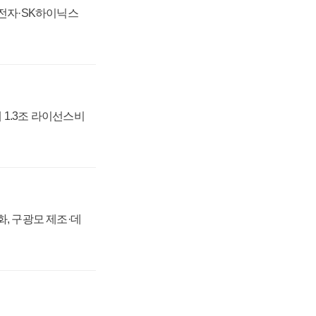
성전자·SK하이닉스
 1.3조 라이선스비
강화, 구광모 제조·데