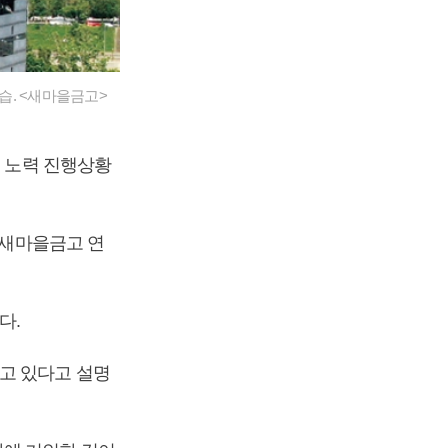
습. <새마을금고>
축 노력 진행상황
 새마을금고 연
다.
고 있다고 설명