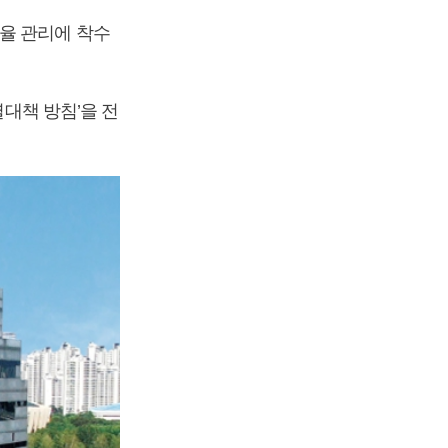
율 관리에 착수
별대책 방침’을 전