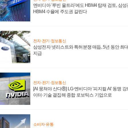
엔비디아 '루빈 울트라'에도 HBM4 탑재 검토, 삼
HBM4 수율에 주도권 갈린다
전자·전기·정보통신
삼성전자 넷리스트와 특허분쟁 매듭, 5년 동안 최대
지급
전자·전기·정보통신
[AI 뭉쳐야 산다⑧] LG·엔비디아 '피지컬 AI' 동맹 
이터·기술 결집해 종합 로보틱스 기업으로
소비자·유통