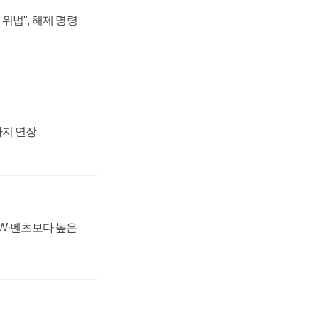
위법", 해제 명령
까지 연장
MW·벤츠보다 높은