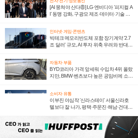
전자·전기·정보통신
[AI 뭉쳐야 산다⑧] LG·엔비디아 '피지컬 A
I' 동맹 강화, 구광모 제조·데이터·기술 결
집해 종합 로보틱스 기업으로
인터넷·게임·콘텐츠
빅테크 메모리반도체 포함 장기계약 '2.7
조 달러' 규모, AI 투자 위축 우려와 반대
신호
자동차·부품
BYD코리아 가격 앞세워 수입차 4위 올랐
지만, BMW·벤츠보다 높은 공임비에 소비
자 불만 폭발
소비자·유통
이부진 야심작 '신라스테이' 서울신라호
텔보다 잘 나가, 평택·주문진·해남·건대로
성장판 더 넓힌다