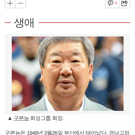
0
생애
▲
구본능
희성그룹 회장.
구본능
은 1949년 3월26일 부산에서 태어났다. 경남고와