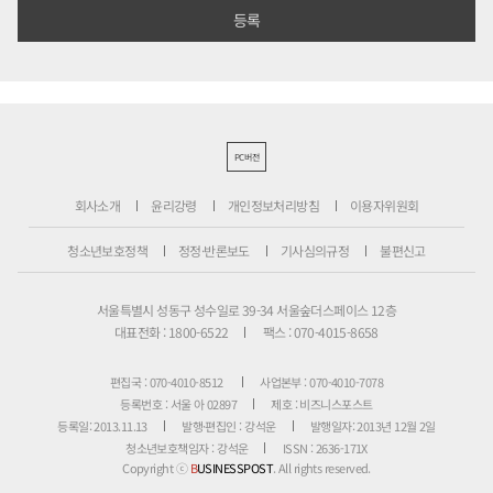
PC버전
회사소개
윤리강령
개인정보처리방침
이용자위원회
청소년보호정책
정정·반론보도
기사심의규정
불편신고
서울특별시 성동구 성수일로 39-34 서울숲더스페이스 12층
대표전화 : 1800-6522
팩스 : 070-4015-8658
편집국 : 070-4010-8512
사업본부 : 070-4010-7078
등록번호 : 서울 아 02897
제호 : 비즈니스포스트
등록일: 2013.11.13
발행·편집인 : 강석운
발행일자: 2013년 12월 2일
청소년보호책임자 : 강석운
ISSN : 2636-171X
Copyright ⓒ
B
USINESSPOST
. All rights reserved.