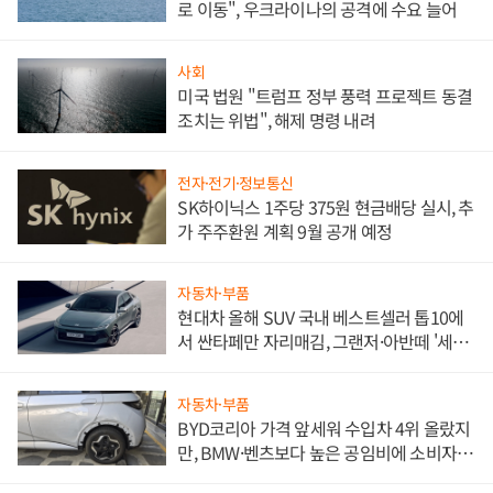
로 이동", 우크라이나의 공격에 수요 늘어
사회
미국 법원 "트럼프 정부 풍력 프로젝트 동결
조치는 위법", 해제 명령 내려
전자·전기·정보통신
SK하이닉스 1주당 375원 현금배당 실시, 추
가 주주환원 계획 9월 공개 예정
자동차·부품
현대차 올해 SUV 국내 베스트셀러 톱10에
서 싼타페만 자리매김, 그랜저·아반떼 '세단
쌍끌이'로 내수 방어
자동차·부품
BYD코리아 가격 앞세워 수입차 4위 올랐지
만, BMW·벤츠보다 높은 공임비에 소비자
불만 폭발