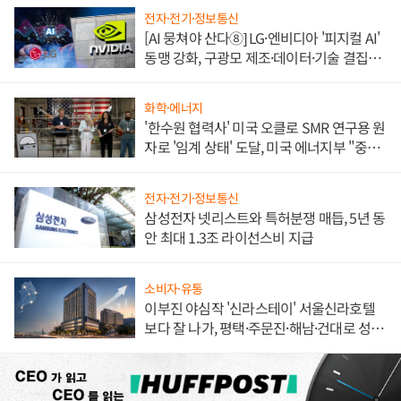
전자·전기·정보통신
[AI 뭉쳐야 산다⑧] LG·엔비디아 '피지컬 AI'
동맹 강화, 구광모 제조·데이터·기술 결집
해 종합 로보틱스 기업으로
화학·에너지
'한수원 협력사' 미국 오클로 SMR 연구용 원
자로 '임계 상태' 도달, 미국 에너지부 "중요
한 이정표"
전자·전기·정보통신
삼성전자 넷리스트와 특허분쟁 매듭, 5년 동
안 최대 1.3조 라이선스비 지급
소비자·유통
이부진 야심작 '신라스테이' 서울신라호텔
보다 잘 나가, 평택·주문진·해남·건대로 성
장판 더 넓힌다