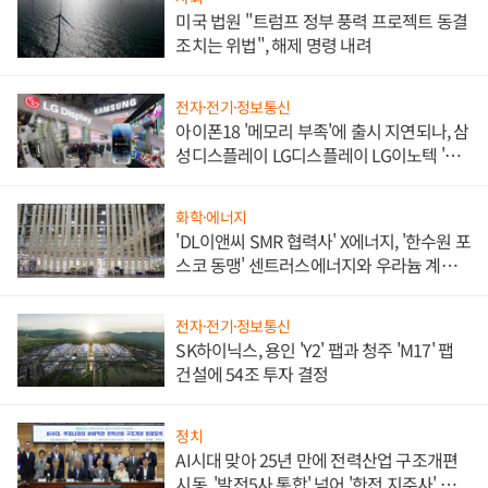
미국 법원 "트럼프 정부 풍력 프로젝트 동결
조치는 위법", 해제 명령 내려
전자·전기·정보통신
아이폰18 '메모리 부족'에 출시 지연되나, 삼
성디스플레이 LG디스플레이 LG이노텍 '탈
애플' 수익 다각화 속도
화학·에너지
'DL이앤씨 SMR 협력사' X에너지, '한수원 포
스코 동맹' 센트러스에너지와 우라늄 계약
체결
전자·전기·정보통신
SK하이닉스, 용인 'Y2' 팹과 청주 'M17' 팹
건설에 54조 투자 결정
정치
AI시대 맞아 25년 만에 전력산업 구조개편
시동, '발전5사 통합' 넘어 '한전 지주사' 재편