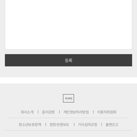
PC버전
회사소개
윤리강령
개인정보처리방침
이용자위원회
청소년보호정책
정정·반론보도
기사심의규정
불편신고