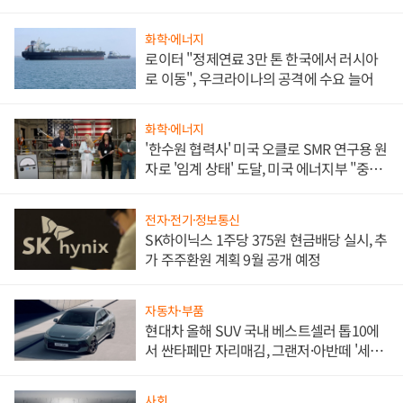
화학·에너지
로이터 "정제연료 3만 톤 한국에서 러시아
로 이동", 우크라이나의 공격에 수요 늘어
화학·에너지
'한수원 협력사' 미국 오클로 SMR 연구용 원
자로 '임계 상태' 도달, 미국 에너지부 "중요
한 이정표"
전자·전기·정보통신
SK하이닉스 1주당 375원 현금배당 실시, 추
가 주주환원 계획 9월 공개 예정
자동차·부품
현대차 올해 SUV 국내 베스트셀러 톱10에
서 싼타페만 자리매김, 그랜저·아반떼 '세단
쌍끌이'로 내수 방어
사회