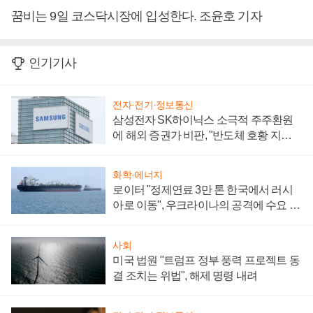
꿈비는 9일 코스닥시장에 입성한다. 조윤호 기자
인기기사
전자·전기·정보통신
삼성전자 SK하이닉스 소극적 주주환원
에 해외 증권가 비판, "반도체 호황 지속
성 의문"
화학·에너지
로이터 "정제연료 3만 톤 한국에서 러시
아로 이동", 우크라이나의 공격에 수요 늘
어
사회
미국 법원 "트럼프 정부 풍력 프로젝트 동
결 조치는 위법", 해제 명령 내려