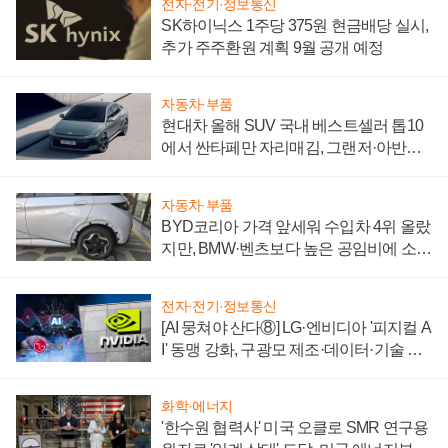
전자·전기·정보통신
SK하이닉스 1주당 375원 현금배당 실시,
추가 주주환원 계획 9월 공개 예정
자동차·부품
현대차 올해 SUV 국내 베스트셀러 톱10
에서 싼타페만 자리매김, 그랜저·아반떼
'세단 쌍끌이'로 내수 방어
자동차·부품
BYD코리아 가격 앞세워 수입차 4위 올랐
지만, BMW·벤츠보다 높은 공임비에 소비
자 불만 폭발
전자·전기·정보통신
[AI 뭉쳐야 산다⑧] LG·엔비디아 '피지컬 A
I' 동맹 강화, 구광모 제조·데이터·기술 결
집해 종합 로보틱스 기업으로
화학·에너지
'한수원 협력사' 미국 오클로 SMR 연구용