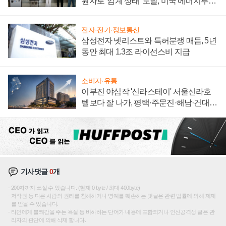
원자로 '임계 상태' 도달, 미국 에너지부
"중요한 이정표"
전자·전기·정보통신
삼성전자 넷리스트와 특허분쟁 매듭, 5년
동안 최대 1.3조 라이선스비 지급
소비자·유통
이부진 야심작 '신라스테이' 서울신라호
텔보다 잘 나가, 평택·주문진·해남·건대로
성장판 더 넓힌다
기사댓글
0
개
200자까지 쓰실 수 있습니다. (현재 0 byte / 최대 400byte)
저작권 등 다른 사람의 권리를 침해하거나 명예를 훼손하는 댓글은 관련 법률에 의해 제재
를 받을 수 있습니다.
타인에게 불쾌감을 주는 욕설 등 비하하는 단어가 내용에 포함되거나 인신공격성 글은 관
리자의 판단에 의해 삭제 합니다.