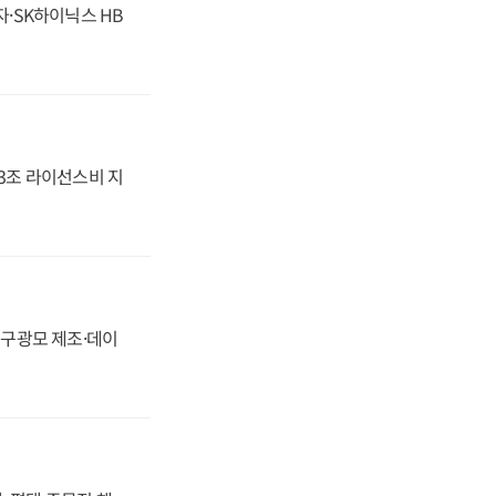
자·SK하이닉스 HB
.3조 라이선스비 지
화, 구광모 제조·데이