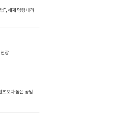
법", 해제 명령 내려
지 연장
·벤츠보다 높은 공임