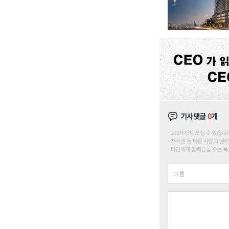
기사댓글
0
개
200자까지 쓰실 수 있습니다. (
저작권 등 다른 사람의 권리
타인에게 불쾌감을 주는 욕설