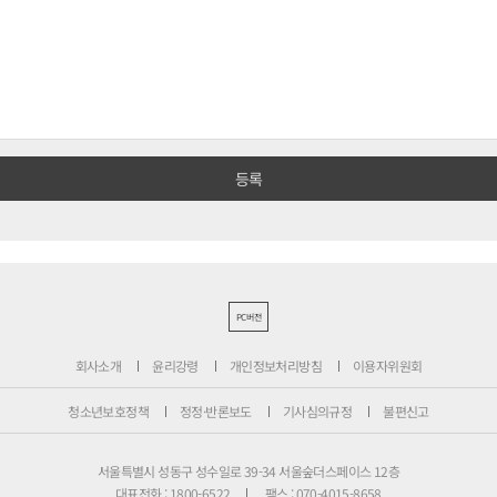
PC버전
회사소개
윤리강령
개인정보처리방침
이용자위원회
청소년보호정책
정정·반론보도
기사심의규정
불편신고
서울특별시 성동구 성수일로 39-34 서울숲더스페이스 12층
대표전화 : 1800-6522
팩스 : 070-4015-8658