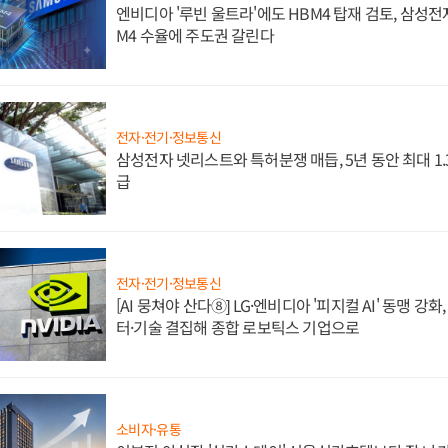
엔비디아 '루빈 울트라'에도 HBM4 탑재 검토, 삼성전
M4 수율에 주도권 갈린다
전자·전기·정보통신
삼성전자 넷리스트와 특허분쟁 매듭, 5년 동안 최대 1
급
전자·전기·정보통신
[AI 뭉쳐야 산다⑧] LG·엔비디아 '피지컬 AI' 동맹 강
터·기술 결집해 종합 로보틱스 기업으로
소비자·유통