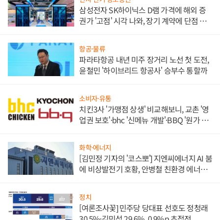
삼성전자 SK하이닉스 D램 가격에 해외 증
권가 '고점' 시각 나와, 장기 계약에 단점 부
각
항공·물류
파라타항공 내년 미주 장거리 노선 첫 도전,
윤철민 '하이브리드 항공사' 승부수 통할까
소비자·유통
치킨3사 '가맹점 상생' 비교해보니, 교촌 '영
업권 보호'·bhc '신메뉴 개발'·BBQ '원가 부
담'
화학·에너지
[김민정 기자의 '코스뽀'] 지엔씨에너지 AI 붐
에 비상발전기 호황, 안병철 친환경 에너지
발전전문기업 향한다
정치
[여론조사꽃] 민주당 당대표 선호도 정청래
30.5%·김민석 29.6%, 0.9%p 초접전