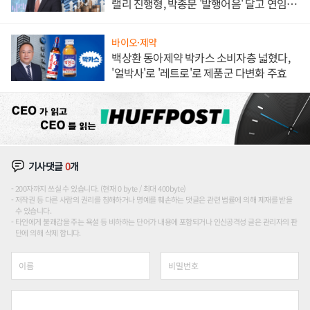
랠리 진행형, 박종문 '발행어음' 달고 연임 향
하나
바이오·제약
백상환 동아제약 박카스 소비자층 넓혔다,
'얼박사'로 '레트로'로 제품군 다변화 주효
기사댓글
0
개
200자까지 쓰실 수 있습니다. (현재 0 byte / 최대 400byte)
저작권 등 다른 사람의 권리를 침해하거나 명예를 훼손하는 댓글은 관련 법률에 의해 제재를 받을
수 있습니다.
타인에게 불쾌감을 주는 욕설 등 비하하는 단어가 내용에 포함되거나 인신공격성 글은 관리자의 판
단에 의해 삭제 합니다.