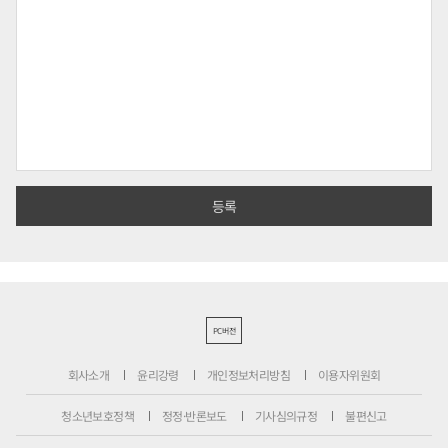
PC버전
회사소개
윤리강령
개인정보처리방침
이용자위원회
청소년보호정책
정정·반론보도
기사심의규정
불편신고