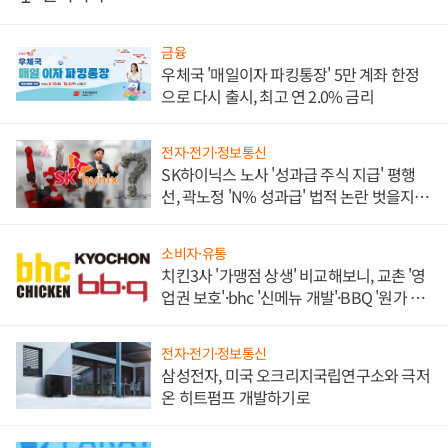
금융
우체국 '매일이자 파킹통장' 5만 계좌 한정
으로 다시 출시, 최고 연 2.0% 금리
전자·전기·정보통신
SK하이닉스 노사 '성과급 주식 지급' 평행
선, 곽노정 'N% 성과급' 법적 논란 벗을지 주
목
소비자·유통
치킨3사 '가맹점 상생' 비교해보니, 교촌 '영
업권 보호'·bhc '신메뉴 개발'·BBQ '원가 부
담'
전자·전기·정보통신
삼성전자, 미국 오크리지국립연구소와 극저
온 히트펌프 개발하기로