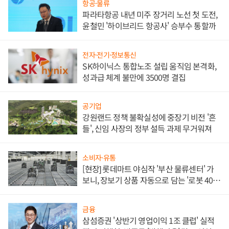
항공·물류
파라타항공 내년 미주 장거리 노선 첫 도전,
윤철민 '하이브리드 항공사' 승부수 통할까
전자·전기·정보통신
SK하이닉스 통합노조 설립 움직임 본격화,
성과급 체계 불만에 3500명 결집
공기업
강원랜드 정책 불확실성에 중장기 비전 '흔
들', 신임 사장의 정부 설득 과제 무거워져
소비자·유통
[현장] 롯데마트 야심작 '부산 물류센터' 가
보니, 장보기 상품 자동으로 담는 '로봇 400
대' 장관
금융
삼섬증권 '상반기 영업이익 1조 클럽' 실적