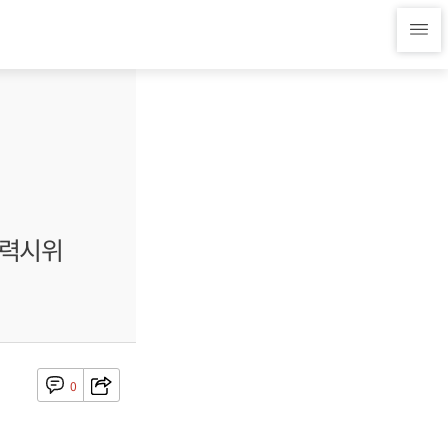
무력시위
0