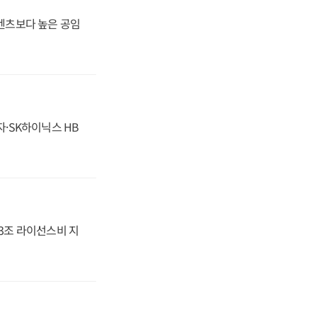
·벤츠보다 높은 공임
자·SK하이닉스 HB
.3조 라이선스비 지