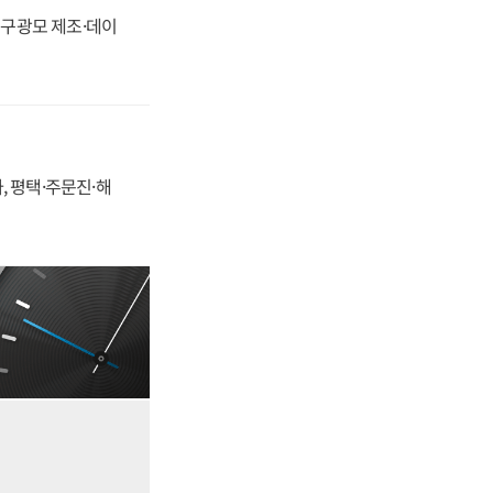
화, 구광모 제조·데이
, 평택·주문진·해