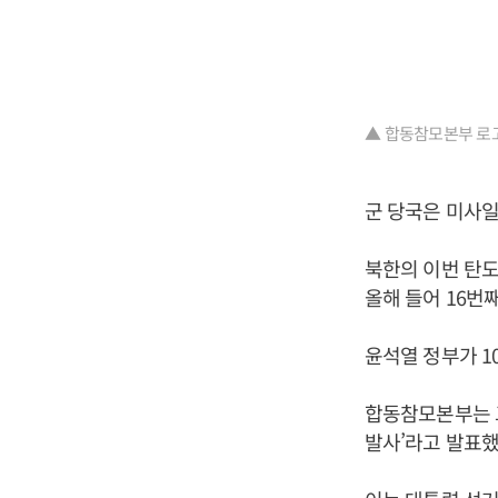
▲ 합동참모본부 로고
군 당국은 미사일
북한의 이번 탄도
올해 들어 16번
윤석열 정부가 1
합동참모본부는 그
발사’라고 발표했