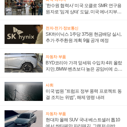
'한수원 협력사' 미국 오클로 SMR 연구용
원자로 '임계 상태' 도달, 미국 에너지부
"중요한 이정표"
전자·전기·정보통신
SK하이닉스 1주당 375원 현금배당 실시,
추가 주주환원 계획 9월 공개 예정
자동차·부품
BYD코리아 가격 앞세워 수입차 4위 올랐
지만, BMW·벤츠보다 높은 공임비에 소비
자 불만 폭발
사회
미국 법원 "트럼프 정부 풍력 프로젝트 동
결 조치는 위법", 해제 명령 내려
자동차·부품
현대차 올해 SUV 국내 베스트셀러 톱10
에서 싼타페만 자리매김, 그랜저·아반떼