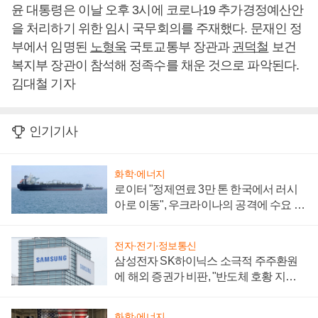
윤 대통령은 이날 오후 3시에 코로나19 추가경정예산안
을 처리하기 위한 임시 국무회의를 주재했다. 문재인 정
부에서 임명된
노형욱
국토교통부 장관과
권덕철
보건
복지부 장관이 참석해 정족수를 채운 것으로 파악된다.
김대철 기자
인기기사
화학·에너지
로이터 "정제연료 3만 톤 한국에서 러시
아로 이동", 우크라이나의 공격에 수요 늘
어
전자·전기·정보통신
삼성전자 SK하이닉스 소극적 주주환원
에 해외 증권가 비판, "반도체 호황 지속
성 의문"
화학·에너지