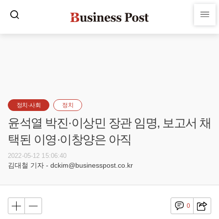
정치·사회
정치
윤석열 박진·이상민 장관 임명, 보고서 채
택된 이영·이창양은 아직
2022-05-12 15:06:40
김대철 기자 - dckim@businesspost.co.kr
0