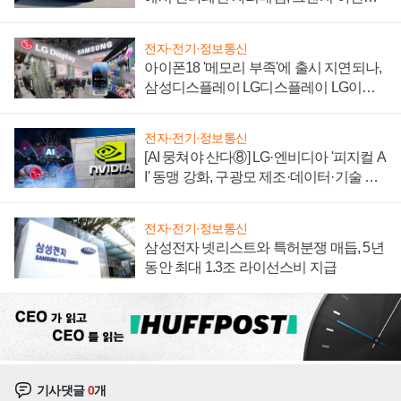
'세단 쌍끌이'로 내수 방어
전자·전기·정보통신
아이폰18 '메모리 부족'에 출시 지연되나,
삼성디스플레이 LG디스플레이 LG이노
텍 '탈애플' 수익 다각화 속도
전자·전기·정보통신
[AI 뭉쳐야 산다⑧] LG·엔비디아 '피지컬 A
I' 동맹 강화, 구광모 제조·데이터·기술 결
집해 종합 로보틱스 기업으로
전자·전기·정보통신
삼성전자 넷리스트와 특허분쟁 매듭, 5년
동안 최대 1.3조 라이선스비 지급
기사댓글
0
개