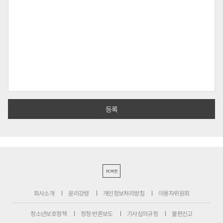
PC버전
회사소개
윤리강령
개인정보처리방침
이용자위원회
청소년보호정책
정정·반론보도
기사심의규정
불편신고