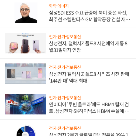
화학·에너지
삼성SDI ESS 수요 급증에 북미 증설 타진,
최주선 스텔란티스·GM 합작공장 건설 재추
진하나
전자·전기·정보통신
삼성전자, 갤럭시Z 폴드8 사전예약 개통 8
월31일까지 연장
전자·전기·정보통신
삼성전자 갤럭시 Z 폴드8 시리즈 사전 판매
'144만 대' 역대 최대
전자·전기·정보통신
엔비디아 '루빈 울트라'에도 HBM4 탑재 검
토, 삼성전자·SK하이닉스 HBM4 수율에 주
도권 갈린다
전자·전기·정보통신
삼성전자 2분기 글로벌 D램 점유율 39% 1