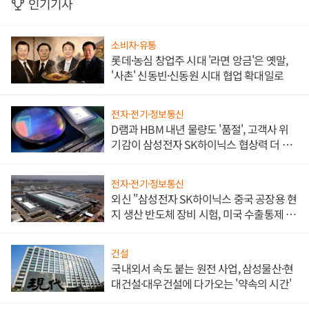
인기기사
소비자·유통
롯데·농심 창업주 시대 '라면 앙금'은 옛말,
'사촌' 신동빈·신동원 시대 협업 확대일로
전자·전기·정보통신
D램과 HBM 내년 물량도 '품절', 고객사 위
기감이 삼성전자 SK하이닉스 협상력 더 키
워
전자·전기·정보통신
외신 "삼성전자 SK하이닉스 중국 공장용 현
지 생산 반도체 장비 시험, 미국 수출통제 대
비"
건설
국내외서 속도 붙는 원전 사업, 삼성물산·현
대건설·대우건설에 다가오는 '약속의 시간'