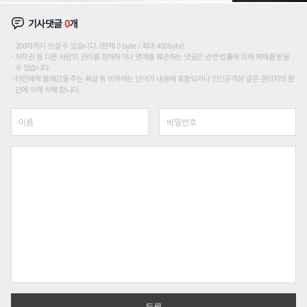
기사댓글
0
개
200자까지 쓰실 수 있습니다. (현재 0 byte / 최대 400byte)
저작권 등 다른 사람의 권리를 침해하거나 명예를 훼손하는 댓글은 관련 법률에 의해 제재를 받을
수 있습니다.
타인에게 불쾌감을 주는 욕설 등 비하하는 단어가 내용에 포함되거나 인신공격성 글은 관리자의 판
단에 의해 삭제 합니다.