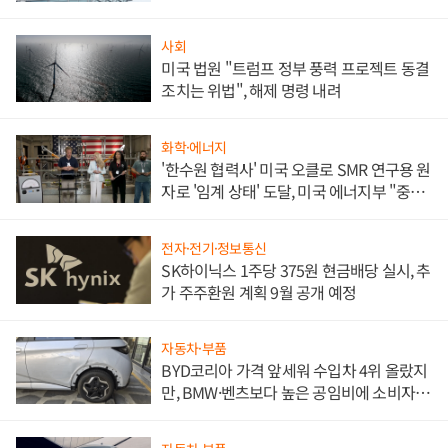
문"
사회
미국 법원 "트럼프 정부 풍력 프로젝트 동결
조치는 위법", 해제 명령 내려
화학·에너지
'한수원 협력사' 미국 오클로 SMR 연구용 원
자로 '임계 상태' 도달, 미국 에너지부 "중요
한 이정표"
전자·전기·정보통신
SK하이닉스 1주당 375원 현금배당 실시, 추
가 주주환원 계획 9월 공개 예정
자동차·부품
BYD코리아 가격 앞세워 수입차 4위 올랐지
만, BMW·벤츠보다 높은 공임비에 소비자
불만 폭발