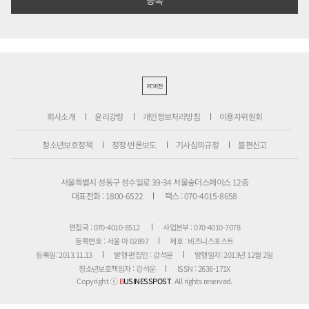
PC버전
회사소개
윤리강령
개인정보처리방침
이용자위원회
청소년보호정책
정정·반론보도
기사심의규정
불편신고
서울특별시 성동구 성수일로 39-34 서울숲더스페이스 12층
대표전화 : 1800-6522
팩스 : 070-4015-8658
편집국 : 070-4010-8512
사업본부 : 070-4010-7078
등록번호 : 서울 아 02897
제호 : 비즈니스포스트
등록일: 2013.11.13
발행·편집인 : 강석운
발행일자: 2013년 12월 2일
청소년보호책임자 : 강석운
ISSN : 2636-171X
Copyright ⓒ
B
USINESSPOST
. All rights reserved.