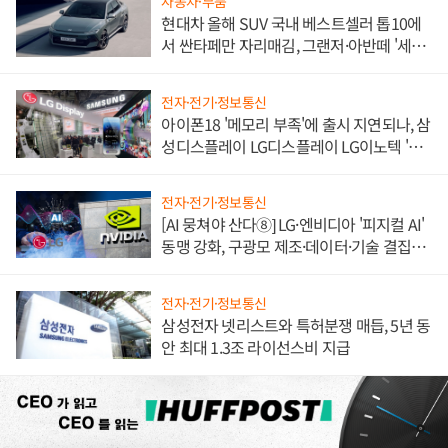
자동차·부품
현대차 올해 SUV 국내 베스트셀러 톱10에
서 싼타페만 자리매김, 그랜저·아반떼 '세단
쌍끌이'로 내수 방어
전자·전기·정보통신
아이폰18 '메모리 부족'에 출시 지연되나, 삼
성디스플레이 LG디스플레이 LG이노텍 '탈
애플' 수익 다각화 속도
전자·전기·정보통신
[AI 뭉쳐야 산다⑧] LG·엔비디아 '피지컬 AI'
동맹 강화, 구광모 제조·데이터·기술 결집
해 종합 로보틱스 기업으로
전자·전기·정보통신
삼성전자 넷리스트와 특허분쟁 매듭, 5년 동
안 최대 1.3조 라이선스비 지급