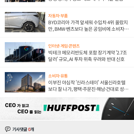
해 종합 로보틱스 기업으로
자동차·부품
BYD코리아 가격 앞세워 수입차 4위 올랐지
만, BMW·벤츠보다 높은 공임비에 소비자
불만 폭발
인터넷·게임·콘텐츠
빅테크 메모리반도체 포함 장기계약 '2.7조
달러' 규모, AI 투자 위축 우려와 반대 신호
소비자·유통
이부진 야심작 '신라스테이' 서울신라호텔
보다 잘 나가, 평택·주문진·해남·건대로 성
장판 더 넓힌다
기사댓글
0
개