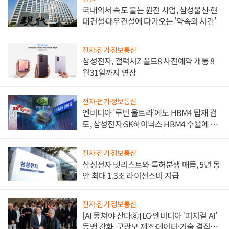
국내외서 속도 붙는 원전 사업, 삼성물산·현
대건설·대우건설에 다가오는 '약속의 시간'
전자·전기·정보통신
삼성전자, 갤럭시Z 폴드8 사전예약 개통 8
월31일까지 연장
전자·전기·정보통신
엔비디아 '루빈 울트라'에도 HBM4 탑재 검
토, 삼성전자·SK하이닉스 HBM4 수율에 주
도권 갈린다
전자·전기·정보통신
삼성전자 넷리스트와 특허분쟁 매듭, 5년 동
안 최대 1.3조 라이선스비 지급
전자·전기·정보통신
[AI 뭉쳐야 산다⑧] LG·엔비디아 '피지컬 AI'
동맹 강화, 구광모 제조·데이터·기술 결집