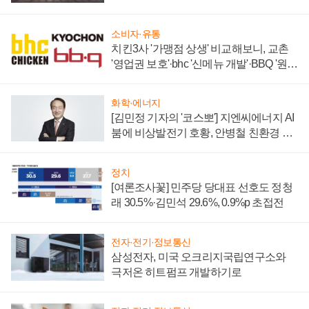
소비자·유통
치킨3사 '가맹점 상생' 비교해보니, 교촌
'영업권 보호'·bhc '신메뉴 개발'·BBQ '원가
부담'
화학·에너지
[김민정 기자의 '코스뽀'] 지엔씨에너지 AI
붐에 비상발전기 호황, 안병철 친환경 에
너지 발전전문기업 향한다
정치
[여론조사꽃] 민주당 당대표 선호도 정청
래 30.5%·김민석 29.6%, 0.9%p 초접전
전자·전기·정보통신
삼성전자, 미국 오크리지국립연구소와
극저온 히트펌프 개발하기로