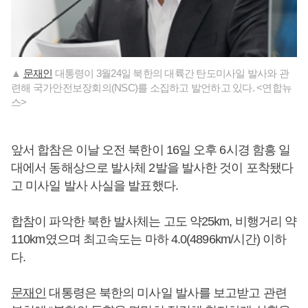
▲
문재인
대통령이 3월24일 북한의 대륙간 탄도미사일 발사와 관
련해 국가안전보장회의(NSC)를 소집하고 발언하고 있다. <연합뉴
스>
앞서 합참은 이날 오전 북한이 16일 오후 6시경 함흥 일
대에서 동해상으로 발사체 2발을 발사한 것이 포착됐다
고 미사일 발사 사실을 발표했다.
합참이 파악한 북한 발사체는 고도 약25km, 비행거리 약
110km였으며 최고속도는 마하 4.0(4896km/시간) 이하
다.
문재인
대통령은 북한의 미사일 발사를 보고받고 관련