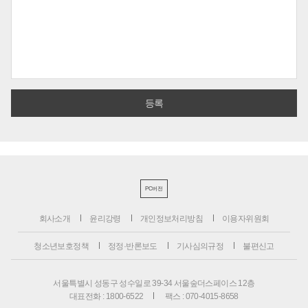
PC버전
회사소개
윤리강령
개인정보처리방침
이용자위원회
청소년보호정책
정정·반론보도
기사심의규정
불편신고
서울특별시 성동구 성수일로 39-34 서울숲더스페이스 12층
대표전화 : 1800-6522
팩스 : 070-4015-8658