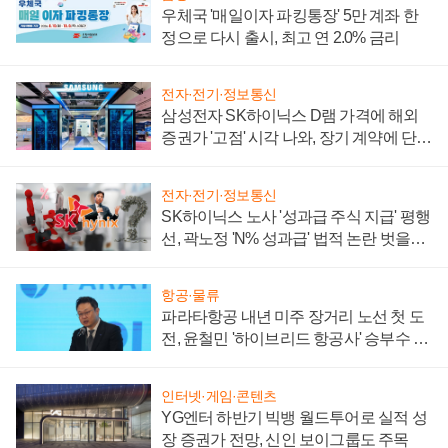
우체국 '매일이자 파킹통장' 5만 계좌 한
정으로 다시 출시, 최고 연 2.0% 금리
전자·전기·정보통신
삼성전자 SK하이닉스 D램 가격에 해외
증권가 '고점' 시각 나와, 장기 계약에 단점
부각
전자·전기·정보통신
SK하이닉스 노사 '성과급 주식 지급' 평행
선, 곽노정 'N% 성과급' 법적 논란 벗을지
주목
항공·물류
파라타항공 내년 미주 장거리 노선 첫 도
전, 윤철민 '하이브리드 항공사' 승부수 통
할까
인터넷·게임·콘텐츠
YG엔터 하반기 빅뱅 월드투어로 실적 성
장 증권가 전망, 신인 보이그룹도 주목