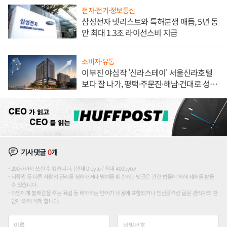
전자·전기·정보통신
삼성전자 넷리스트와 특허분쟁 매듭, 5년 동
안 최대 1.3조 라이선스비 지급
소비자·유통
이부진 야심작 '신라스테이' 서울신라호텔
보다 잘 나가, 평택·주문진·해남·건대로 성
장판 더 넓힌다
기사댓글
0
개
200자까지 쓰실 수 있습니다. (현재 0 byte / 최대 400byte)
저작권 등 다른 사람의 권리를 침해하거나 명예를 훼손하는 댓글은 관련 법률에 의해 제재를 받을
수 있습니다.
타인에게 불쾌감을 주는 욕설 등 비하하는 단어가 내용에 포함되거나 인신공격성 글은 관리자의 판
단에 의해 삭제 합니다.