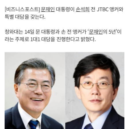
[비즈니스포스트]
문재인
대통령이
손석희
전 JTBC 앵커와
특별 대담을 갖는다.
청와대는 14일 문 대통령과 손 전 앵커가 ‘
문재인
의 5년’이
라는 주제로 1대1 대담을 진행한다고 밝혔다.