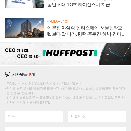
동안 최대 1.3조 라이선스비 지급
소비자·유통
이부진 야심작 '신라스테이' 서울신라호
텔보다 잘 나가, 평택·주문진·해남·건대로
성장판 더 넓힌다
기사댓글
0
개
200자까지 쓰실 수 있습니다. (현재 0 byte / 최대 400byte)
저작권 등 다른 사람의 권리를 침해하거나 명예를 훼손하는 댓글은 관련 법률에 의해 제재
를 받을 수 있습니다.
타인에게 불쾌감을 주는 욕설 등 비하하는 단어가 내용에 포함되거나 인신공격성 글은 관
리자의 판단에 의해 삭제 합니다.