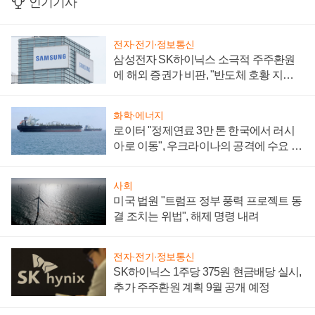
인기기사
전자·전기·정보통신
삼성전자 SK하이닉스 소극적 주주환원
에 해외 증권가 비판, "반도체 호황 지속
성 의문"
화학·에너지
로이터 "정제연료 3만 톤 한국에서 러시
아로 이동", 우크라이나의 공격에 수요 늘
어
사회
미국 법원 "트럼프 정부 풍력 프로젝트 동
결 조치는 위법", 해제 명령 내려
전자·전기·정보통신
SK하이닉스 1주당 375원 현금배당 실시,
추가 주주환원 계획 9월 공개 예정