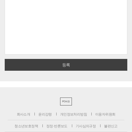
PC버전
회사소개
윤리강령
개인정보처리방침
이용자위원회
청소년보호정책
정정·반론보도
기사심의규정
불편신고