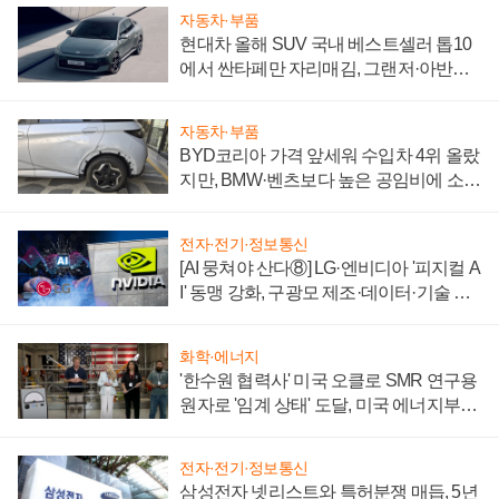
자동차·부품
현대차 올해 SUV 국내 베스트셀러 톱10
에서 싼타페만 자리매김, 그랜저·아반떼
'세단 쌍끌이'로 내수 방어
자동차·부품
BYD코리아 가격 앞세워 수입차 4위 올랐
지만, BMW·벤츠보다 높은 공임비에 소비
자 불만 폭발
전자·전기·정보통신
[AI 뭉쳐야 산다⑧] LG·엔비디아 '피지컬 A
I' 동맹 강화, 구광모 제조·데이터·기술 결
집해 종합 로보틱스 기업으로
화학·에너지
'한수원 협력사' 미국 오클로 SMR 연구용
원자로 '임계 상태' 도달, 미국 에너지부
"중요한 이정표"
전자·전기·정보통신
삼성전자 넷리스트와 특허분쟁 매듭, 5년