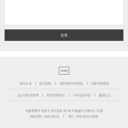
PC버전
회사소개
윤리강령
개인정보처리방침
이용자위원회
청소년보호정책
정정·반론보도
기사심의규정
불편신고
서울특별시 성동구 성수일로 39-34 서울숲더스페이스 12층
대표전화 : 1800-6522
팩스 : 070-4015-8658