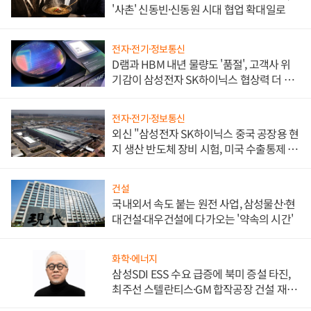
'사촌' 신동빈·신동원 시대 협업 확대일로
전자·전기·정보통신
D램과 HBM 내년 물량도 '품절', 고객사 위
기감이 삼성전자 SK하이닉스 협상력 더 키
워
전자·전기·정보통신
외신 "삼성전자 SK하이닉스 중국 공장용 현
지 생산 반도체 장비 시험, 미국 수출통제 대
비"
건설
국내외서 속도 붙는 원전 사업, 삼성물산·현
대건설·대우건설에 다가오는 '약속의 시간'
화학·에너지
삼성SDI ESS 수요 급증에 북미 증설 타진,
최주선 스텔란티스·GM 합작공장 건설 재추
진하나