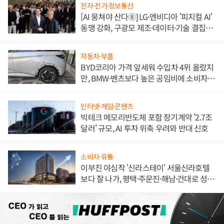
전자·전기·정보통신
[AI 뭉쳐야 산다⑧] LG·엔비디아 '피지컬 AI'
동맹 강화, 구광모 제조·데이터·기술 결집
해 종합 로보틱스 기업으로
자동차·부품
BYD코리아 가격 앞세워 수입차 4위 올랐지
만, BMW·벤츠보다 높은 공임비에 소비자
불만 폭발
인터넷·게임·콘텐츠
빅테크 메모리반도체 포함 장기계약 '2.7조
달러' 규모, AI 투자 위축 우려와 반대 신호
소비자·유통
이부진 야심작 '신라스테이' 서울신라호텔
보다 잘 나가, 평택·주문진·해남·건대로 성
장판 더 넓힌다