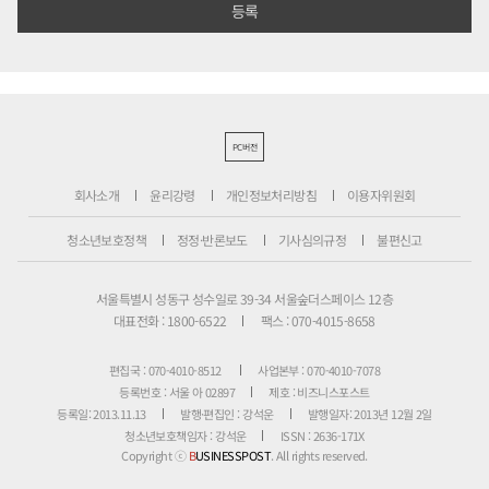
PC버전
회사소개
윤리강령
개인정보처리방침
이용자위원회
청소년보호정책
정정·반론보도
기사심의규정
불편신고
서울특별시 성동구 성수일로 39-34 서울숲더스페이스 12층
대표전화 : 1800-6522
팩스 : 070-4015-8658
편집국 : 070-4010-8512
사업본부 : 070-4010-7078
등록번호 : 서울 아 02897
제호 : 비즈니스포스트
등록일: 2013.11.13
발행·편집인 : 강석운
발행일자: 2013년 12월 2일
청소년보호책임자 : 강석운
ISSN : 2636-171X
Copyright ⓒ
B
USINESSPOST
. All rights reserved.