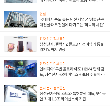
문"
건설
국내외서 속도 붙는 원전 사업, 삼성물산·현
대건설·대우건설에 다가오는 '약속의 시간'
전자·전기·정보통신
삼성전자, 갤럭시Z 폴드8 사전예약 개통 8
월31일까지 연장
전자·전기·정보통신
엔비디아 '루빈 울트라'에도 HBM4 탑재 검
토, 삼성전자·SK하이닉스 HBM4 수율에 주
도권 갈린다
전자·전기·정보통신
삼성전자 넷리스트와 특허분쟁 매듭, 5년 동
안 최대 1.3조 라이선스비 지급