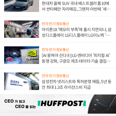
현대차 올해 SUV 국내 베스트셀러 톱10에
서 싼타페만 자리매김, 그랜저·아반떼 '세단
쌍끌이'로 내수 방어
전자·전기·정보통신
아이폰18 '메모리 부족'에 출시 지연되나, 삼
성디스플레이 LG디스플레이 LG이노텍 '탈
애플' 수익 다각화 속도
전자·전기·정보통신
[AI 뭉쳐야 산다⑧] LG·엔비디아 '피지컬 AI'
동맹 강화, 구광모 제조·데이터·기술 결집
해 종합 로보틱스 기업으로
전자·전기·정보통신
삼성전자 넷리스트와 특허분쟁 매듭, 5년 동
안 최대 1.3조 라이선스비 지급