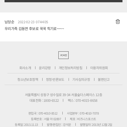
남상순
2022-02-23 07:44:05
우리가족 김동연 후보로 꾹꾹 힉기로~~~~
PC버전
회사소개
윤리강령
개인정보처리방침
이용자위원회
청소년보호정책
정정·반론보도
기사심의규정
불편신고
서울특별시 성동구 성수일로 39-34 서울숲더스페이스 12층
대표전화 : 1800-6522
팩스 : 070-4015-8658
편집국 : 070-4010-8512
사업본부 : 070-4010-7078
등록번호 : 서울 아 02897
제호 : 비즈니스포스트
등록일: 2013.11.13
발행·편집인 : 강석운
발행일자: 2013년 12월 2일