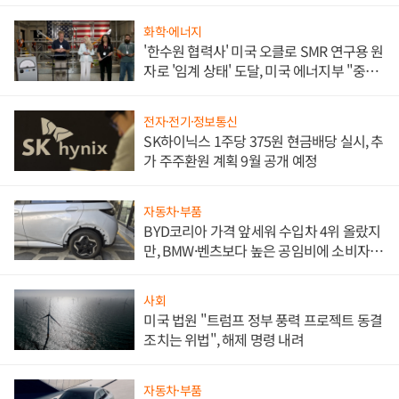
문"
화학·에너지
'한수원 협력사' 미국 오클로 SMR 연구용 원
자로 '임계 상태' 도달, 미국 에너지부 "중요
한 이정표"
전자·전기·정보통신
SK하이닉스 1주당 375원 현금배당 실시, 추
가 주주환원 계획 9월 공개 예정
자동차·부품
BYD코리아 가격 앞세워 수입차 4위 올랐지
만, BMW·벤츠보다 높은 공임비에 소비자
불만 폭발
사회
미국 법원 "트럼프 정부 풍력 프로젝트 동결
조치는 위법", 해제 명령 내려
자동차·부품