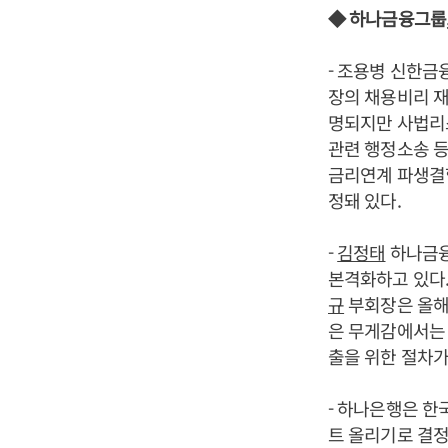
◆ 하나금융그룹,
- 조용병 신한
장의 채용비리 재
명되지만 사법리
관련 행정소송 등
금리연계 파생결합
정돼 있다.
-
김정태
하나금융
본격화하고 있다
규
부회장은 올해
은 무게감에서는 
출을 위한 절차가
- 하나은행은 한
트 올리기로 결