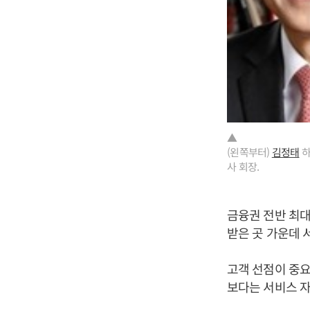
▲
(왼쪽부터)
김정태
하
사 회장.
금융권 전반 최
받은 곳 가운데 
고객 선점이 중
보다는 서비스 자