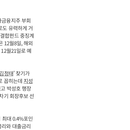
금융지주 부회
로도 유력하게 거
생결합펀드 중징계
 12월8일, 해외
12월21일로 예
김정태
’ 찾기가
로 꼽히는데
지성
고 박성호 행장
 차기 회장후보 선
 최대 0.4%포인
금리와 대출금리