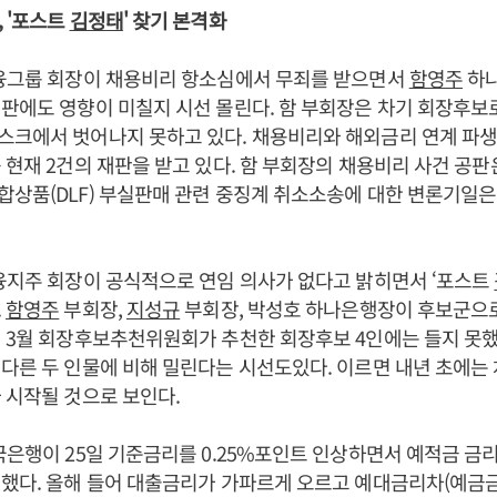
 '포스트
김정태
' 찾기 본격화
금융그룹 회장이 채용비리 항소심에서 무죄를 받으면서
함영주
하나
판에도 영향이 미칠지 시선 몰린다. 함 부회장은 차기 회장후보
스크에서 벗어나지 못하고 있다. 채용비리와 해외금리 연계 파
 현재 2건의 재판을 받고 있다. 함 부회장의 채용비리 사건 공판은
상품(DLF) 부실판매 관련 중징계 취소소송에 대한 변론기일은 
지주 회장이 공식적으로 연임 의사가 없다고 밝히면서 ‘포스트
.
함영주
부회장,
지성규
부회장, 박성호 하나은행장이 후보군으
 3월 회장후보추천위원회가 추천한 회장후보 4인에는 들지 못했
다른 두 인물에 비해 밀린다는 시선도있다. 이르면 내년 초에는
 시작될 것으로 보인다.
국은행이 25일 기준금리를 0.25%포인트 인상하면서 예적금 금리
정했다. 올해 들어 대출금리가 가파르게 오르고 예대금리차(예금