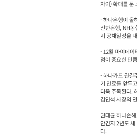
차이) 확대를 둔
- 하나은행이 올
신한은행, NH
지 공채일정을 내
- 12월 마이데
점이 중요한 만큼
- 하나카드
권길
기 만료를 앞두고
더욱 주목된다.
김인석
사장의 연
권태균 하나손해
안긴지 2년도 채
다.