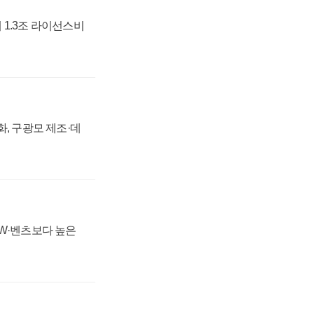
 1.3조 라이선스비
강화, 구광모 제조·데
MW·벤츠보다 높은