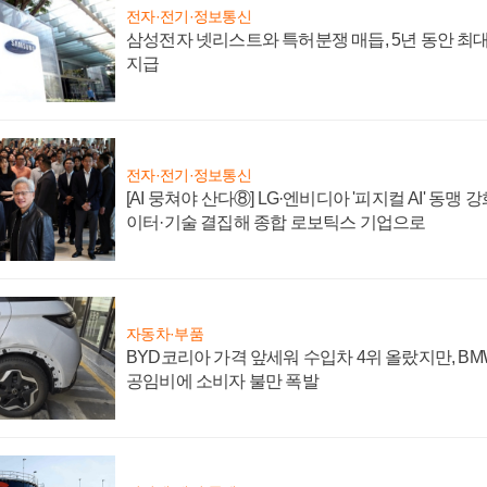
전자·전기·정보통신
삼성전자 넷리스트와 특허분쟁 매듭, 5년 동안 최대
지급
전자·전기·정보통신
[AI 뭉쳐야 산다⑧] LG·엔비디아 '피지컬 AI' 동맹 
이터·기술 결집해 종합 로보틱스 기업으로
자동차·부품
BYD코리아 가격 앞세워 수입차 4위 올랐지만, B
공임비에 소비자 불만 폭발