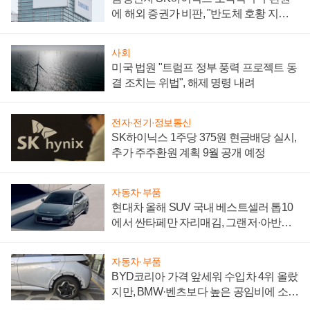
에 해외 증권가 비판, "반도체 호황 지속
성 의문"
사회
미국 법원 "트럼프 정부 풍력 프로젝트 동
결 조치는 위법", 해제 명령 내려
전자·전기·정보통신
SK하이닉스 1주당 375원 현금배당 실시,
추가 주주환원 계획 9월 공개 예정
자동차·부품
현대차 올해 SUV 국내 베스트셀러 톱10
에서 싼타페만 자리매김, 그랜저·아반떼
'세단 쌍끌이'로 내수 방어
자동차·부품
BYD코리아 가격 앞세워 수입차 4위 올랐
지만, BMW·벤츠보다 높은 공임비에 소비
자 불만 폭발