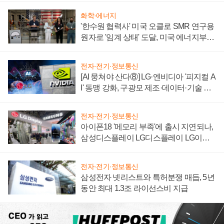
화학·에너지
'한수원 협력사' 미국 오클로 SMR 연구용
원자로 '임계 상태' 도달, 미국 에너지부
"중요한 이정표"
전자·전기·정보통신
[AI 뭉쳐야 산다⑧] LG·엔비디아 '피지컬 A
I' 동맹 강화, 구광모 제조·데이터·기술 결
집해 종합 로보틱스 기업으로
전자·전기·정보통신
아이폰18 '메모리 부족'에 출시 지연되나,
삼성디스플레이 LG디스플레이 LG이노
텍 '탈애플' 수익 다각화 속도
전자·전기·정보통신
삼성전자 넷리스트와 특허분쟁 매듭, 5년
동안 최대 1.3조 라이선스비 지급