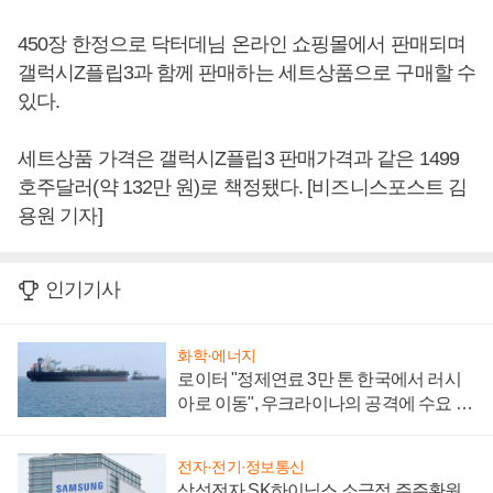
450장 한정으로 닥터데님 온라인 쇼핑몰에서 판매되며
갤럭시Z플립3과 함께 판매하는 세트상품으로 구매할 수
있다.
세트상품 가격은 갤럭시Z플립3 판매가격과 같은 1499
호주달러(약 132만 원)로 책정됐다. [비즈니스포스트 김
용원 기자]
인기기사
화학·에너지
로이터 "정제연료 3만 톤 한국에서 러시
아로 이동", 우크라이나의 공격에 수요 늘
어
전자·전기·정보통신
삼성전자 SK하이닉스 소극적 주주환원