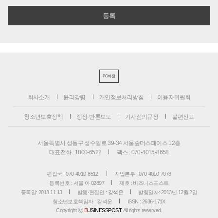
PC버전
회사소개
윤리강령
개인정보처리방침
이용자위원회
청소년보호정책
정정·반론보도
기사심의규정
불편신고
서울특별시 성동구 성수일로 39-34 서울숲더스페이스 12층
대표전화 : 1800-6522
팩스 : 070-4015-8658
편집국 : 070-4010-8512
사업본부 : 070-4010-7078
등록번호 : 서울 아 02897
제호 : 비즈니스포스트
등록일: 2013.11.13
발행·편집인 : 강석운
발행일자: 2013년 12월 2일
청소년보호책임자 : 강석운
ISSN : 2636-171X
Copyright ⓒ
B
USINESSPOST
. All rights reserved.