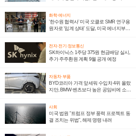
성 의문"
화학·에너지
'한수원 협력사' 미국 오클로 SMR 연구용
원자로 '임계 상태' 도달, 미국 에너지부
"중요한 이정표"
전자·전기·정보통신
SK하이닉스 1주당 375원 현금배당 실시,
추가 주주환원 계획 9월 공개 예정
자동차·부품
BYD코리아 가격 앞세워 수입차 4위 올랐
지만, BMW·벤츠보다 높은 공임비에 소비
자 불만 폭발
사회
미국 법원 "트럼프 정부 풍력 프로젝트 동
결 조치는 위법", 해제 명령 내려