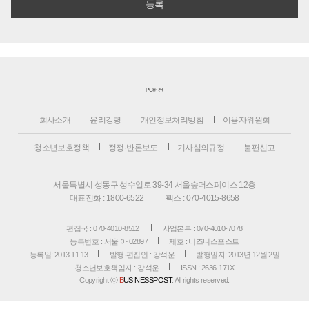
PC버전
회사소개
윤리강령
개인정보처리방침
이용자위원회
청소년보호정책
정정·반론보도
기사심의규정
불편신고
서울특별시 성동구 성수일로 39-34 서울숲더스페이스 12층
대표전화 : 1800-6522
팩스 : 070-4015-8658
편집국 : 070-4010-8512
사업본부 : 070-4010-7078
등록번호 : 서울 아 02897
제호 : 비즈니스포스트
등록일: 2013.11.13
발행·편집인 : 강석운
발행일자: 2013년 12월 2일
청소년보호책임자 : 강석운
ISSN : 2636-171X
Copyright ⓒ
B
USINESSPOST
. All rights reserved.