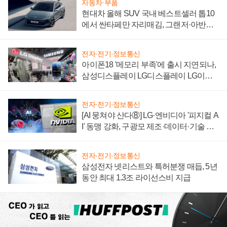
자동차·부품
현대차 올해 SUV 국내 베스트셀러 톱10
에서 싼타페만 자리매김, 그랜저·아반떼
'세단 쌍끌이'로 내수 방어
전자·전기·정보통신
아이폰18 '메모리 부족'에 출시 지연되나,
삼성디스플레이 LG디스플레이 LG이노
텍 '탈애플' 수익 다각화 속도
전자·전기·정보통신
[AI 뭉쳐야 산다⑧] LG·엔비디아 '피지컬 A
I' 동맹 강화, 구광모 제조·데이터·기술 결
집해 종합 로보틱스 기업으로
전자·전기·정보통신
삼성전자 넷리스트와 특허분쟁 매듭, 5년
동안 최대 1.3조 라이선스비 지급