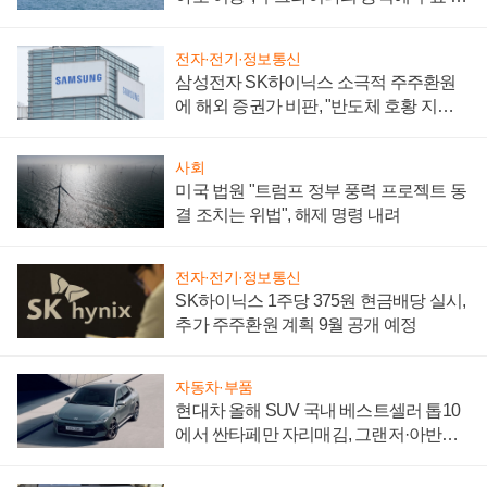
어
전자·전기·정보통신
삼성전자 SK하이닉스 소극적 주주환원
에 해외 증권가 비판, "반도체 호황 지속
성 의문"
사회
미국 법원 "트럼프 정부 풍력 프로젝트 동
결 조치는 위법", 해제 명령 내려
전자·전기·정보통신
SK하이닉스 1주당 375원 현금배당 실시,
추가 주주환원 계획 9월 공개 예정
자동차·부품
현대차 올해 SUV 국내 베스트셀러 톱10
에서 싼타페만 자리매김, 그랜저·아반떼
'세단 쌍끌이'로 내수 방어