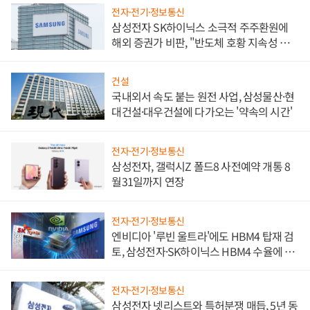
전자·전기·정보통신
삼성전자 SK하이닉스 소극적 주주환원에
해외 증권가 비판, "반도체 호황 지속성 의
문"
건설
국내외서 속도 붙는 원전 사업, 삼성물산·현
대건설·대우건설에 다가오는 '약속의 시간'
전자·전기·정보통신
삼성전자, 갤럭시Z 폴드8 사전예약 개통 8
월31일까지 연장
전자·전기·정보통신
엔비디아 '루빈 울트라'에도 HBM4 탑재 검
토, 삼성전자·SK하이닉스 HBM4 수율에 주
도권 갈린다
전자·전기·정보통신
삼성전자 넷리스트와 특허분쟁 매듭, 5년 동