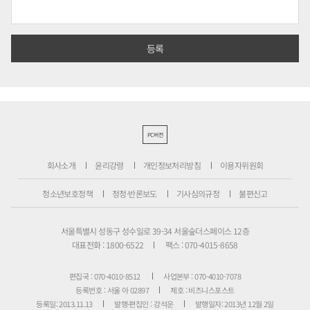
PC버전
회사소개
윤리강령
개인정보처리방침
이용자위원회
청소년보호정책
정정·반론보도
기사심의규정
불편신고
서울특별시 성동구 성수일로 39-34 서울숲더스페이스 12층
대표전화 : 1800-6522
팩스 : 070-4015-8658
편집국 : 070-4010-8512
사업본부 : 070-4010-7078
등록번호 : 서울 아 02897
제호 : 비즈니스포스트
등록일: 2013.11.13
발행·편집인 : 강석운
발행일자: 2013년 12월 2일