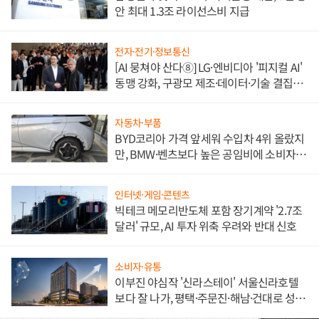
안 최대 1.3조 라이선스비 지급
전자·전기·정보통신
[AI 뭉쳐야 산다⑧] LG·엔비디아 '피지컬 AI'
동맹 강화, 구광모 제조·데이터·기술 결집
해 종합 로보틱스 기업으로
자동차·부품
BYD코리아 가격 앞세워 수입차 4위 올랐지
만, BMW·벤츠보다 높은 공임비에 소비자
불만 폭발
인터넷·게임·콘텐츠
빅테크 메모리반도체 포함 장기계약 '2.7조
달러' 규모, AI 투자 위축 우려와 반대 신호
소비자·유통
이부진 야심작 '신라스테이' 서울신라호텔
보다 잘 나가, 평택·주문진·해남·건대로 성
장판 더 넓힌다