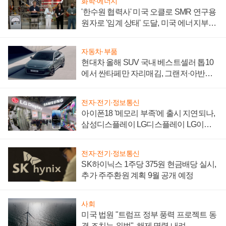
화학·에너지
'한수원 협력사' 미국 오클로 SMR 연구용
원자로 '임계 상태' 도달, 미국 에너지부
"중요한 이정표"
자동차·부품
현대차 올해 SUV 국내 베스트셀러 톱10
에서 싼타페만 자리매김, 그랜저·아반떼
'세단 쌍끌이'로 내수 방어
전자·전기·정보통신
아이폰18 '메모리 부족'에 출시 지연되나,
삼성디스플레이 LG디스플레이 LG이노
텍 '탈애플' 수익 다각화 속도
전자·전기·정보통신
SK하이닉스 1주당 375원 현금배당 실시,
추가 주주환원 계획 9월 공개 예정
사회
미국 법원 "트럼프 정부 풍력 프로젝트 동
결 조치는 위법", 해제 명령 내려