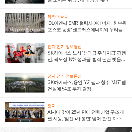
화학·에너지
'DL이앤씨 SMR 협력사' X에너지, '한수원
포스코 동맹' 센트러스에너지와 우라늄
계약 체결
전자·전기·정보통신
SK하이닉스 노사 '성과급 주식지급' 평행
선, 곽노정 'N% 성과급' 법적 논란 벗을지
주목
전자·전기·정보통신
SK하이닉스, 용인 'Y2' 팹과 청주 'M17' 팹
건설에 54조 투자 결정
정치
AI시대 맞아 25년 만에 전력산업 구조개
편 시동, '발전5사 통합' 넘어 '한전 지주사'
재편론도