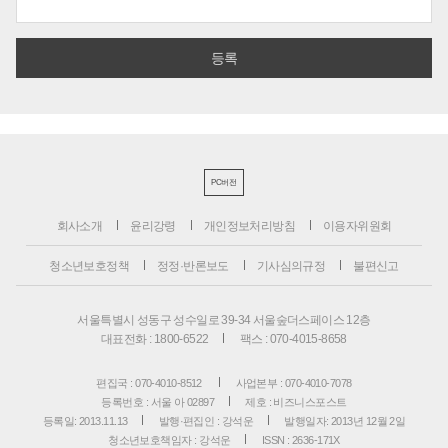
PC버전
회사소개
윤리강령
개인정보처리방침
이용자위원회
청소년보호정책
정정·반론보도
기사심의규정
불편신고
서울특별시 성동구 성수일로 39-34 서울숲더스페이스 12층
대표전화 : 1800-6522
팩스 : 070-4015-8658
편집국 : 070-4010-8512
사업본부 : 070-4010-7078
등록번호 : 서울 아 02897
제호 : 비즈니스포스트
등록일: 2013.11.13
발행·편집인 : 강석운
발행일자: 2013년 12월 2일
청소년보호책임자 : 강석운
ISSN : 2636-171X