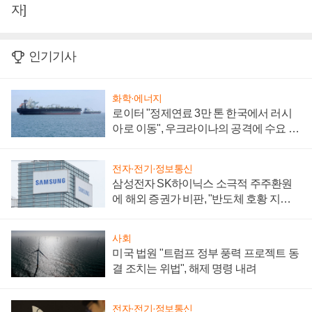
자]
인기기사
화학·에너지
로이터 "정제연료 3만 톤 한국에서 러시
아로 이동", 우크라이나의 공격에 수요 늘
어
전자·전기·정보통신
삼성전자 SK하이닉스 소극적 주주환원
에 해외 증권가 비판, "반도체 호황 지속
성 의문"
사회
미국 법원 "트럼프 정부 풍력 프로젝트 동
결 조치는 위법", 해제 명령 내려
전자·전기·정보통신