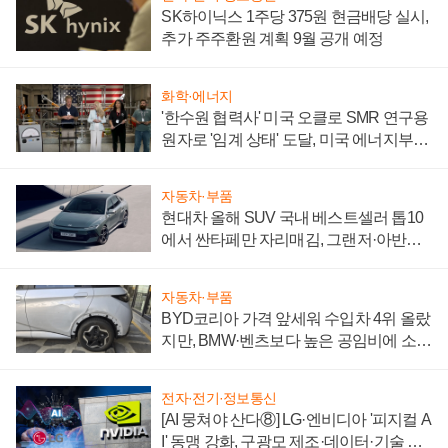
SK하이닉스 1주당 375원 현금배당 실시,
추가 주주환원 계획 9월 공개 예정
화학·에너지
'한수원 협력사' 미국 오클로 SMR 연구용
원자로 '임계 상태' 도달, 미국 에너지부
"중요한 이정표"
자동차·부품
현대차 올해 SUV 국내 베스트셀러 톱10
에서 싼타페만 자리매김, 그랜저·아반떼
'세단 쌍끌이'로 내수 방어
자동차·부품
BYD코리아 가격 앞세워 수입차 4위 올랐
지만, BMW·벤츠보다 높은 공임비에 소비
자 불만 폭발
전자·전기·정보통신
[AI 뭉쳐야 산다⑧] LG·엔비디아 '피지컬 A
I' 동맹 강화, 구광모 제조·데이터·기술 결