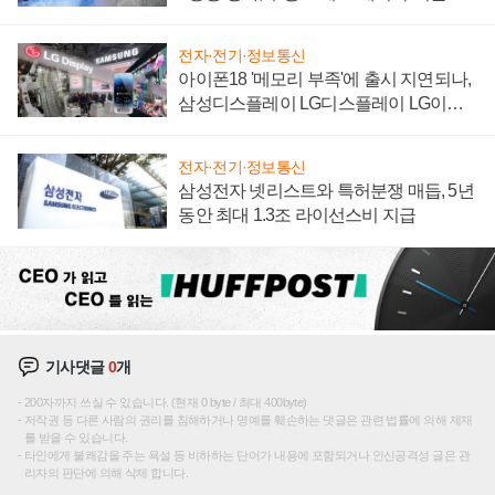
집해 종합 로보틱스 기업으로
전자·전기·정보통신
아이폰18 '메모리 부족'에 출시 지연되나,
삼성디스플레이 LG디스플레이 LG이노
텍 '탈애플' 수익 다각화 속도
전자·전기·정보통신
삼성전자 넷리스트와 특허분쟁 매듭, 5년
동안 최대 1.3조 라이선스비 지급
기사댓글
0
개
200자까지 쓰실 수 있습니다. (현재 0 byte / 최대 400byte)
저작권 등 다른 사람의 권리를 침해하거나 명예를 훼손하는 댓글은 관련 법률에 의해 제재
를 받을 수 있습니다.
타인에게 불쾌감을 주는 욕설 등 비하하는 단어가 내용에 포함되거나 인신공격성 글은 관
리자의 판단에 의해 삭제 합니다.