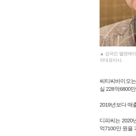
▲ 강국진 엘앤케이
자대표이사.
씨티씨바이오는 2
실 228억680
2019년보다 매출
디피씨는 2020년
억7100만 원을