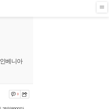
 인베니아
0
25억8900만