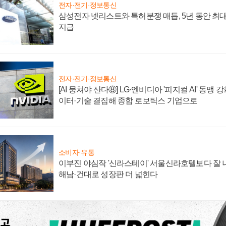
전자·전기·정보통신
삼성전자 넷리스트와 특허분쟁 매듭, 5년 동안 최대
지급
전자·전기·정보통신
[AI 뭉쳐야 산다⑧] LG·엔비디아 '피지컬 AI' 동맹 
이터·기술 결집해 종합 로보틱스 기업으로
소비자·유통
이부진 야심작 '신라스테이' 서울신라호텔보다 잘 나
해남·건대로 성장판 더 넓힌다