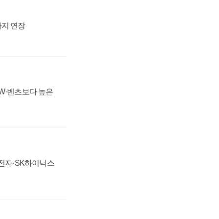
까지 연장
MW·벤츠보다 높은
성전자·SK하이닉스