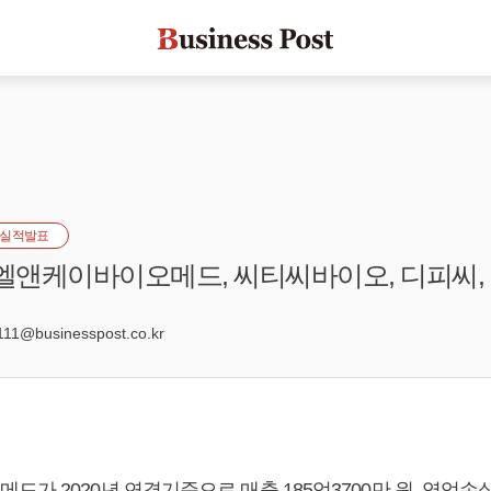
실적발표
 엘앤케이바이오메드, 씨티씨바이오, 디피씨,
9
1@businesspost.co.kr
가 2020년 연결기준으로 매출 185억3700만 원, 영업손실 