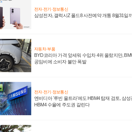
전자·전기·정보통신
삼성전자, 갤럭시Z 폴드8 사전예약 개통 8월31일
자동차·부품
BYD코리아 가격 앞세워 수입차 4위 올랐지만, B
공임비에 소비자 불만 폭발
전자·전기·정보통신
엔비디아 '루빈 울트라'에도 HBM4 탑재 검토, 삼
HBM4 수율에 주도권 갈린다