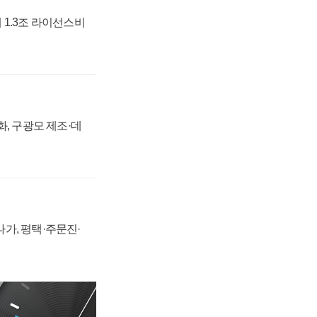
 1.3조 라이선스비
강화, 구광모 제조·데
가, 평택·주문진·